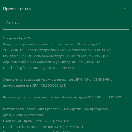
Пресс–центр
Статьи
© i-apteka.by, 2026 .
Общество с дополнительной ответственностью "Фарм-продукт"
УНП 400451271, зарегистрировано Минским облисполком 30.04.1997г.
Юр. адрес: 223028, Республика Беларусь, Минская обл., Минский р-н,
Ждановичский с/с, аг.Ждановичи, ул. Звездная, 19А-5, пом.5-12
e-mail:
info@farmprodukt.by
, тел: 8-017-512-65-27
Лицензия на фармацевтическую деятельность № Ф-439 от 28.05.1998г.
(номер лицензии в ЕРЛ: 43200000061231)
Регистрация в Торговом реестре Республики Беларусь №723293 от 31.07.2024
Интернет-аптека (розничная реализация лекарственных препаратов
дистанционным способом):
г. Минск, ул. Притыцкого, 156/1-1, пом. 1-242
e-mail:
i-apteka@inpharma.by
, тел: +375 (17) 243-63-11