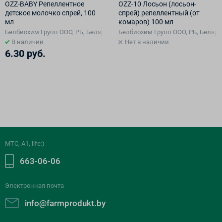
OZZ-BABY Репеллентное
OZZ-10 Лосьон (лосьон-
детское молочко спрей, 100
спрей) репеллентный (от
мл
комаров) 100 мл
Белбиохим Групп ООО, РБ, Беларусь
Белбиохим Групп ООО, РБ, Белару
В наличии
Нет в наличии
6.30 руб.
МТС, A1, life:)
663-06-06
Электронная почта
info@farmprodukt.by