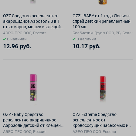
OZZ Средство репеллентно-
OZZ - BABY от 1 года Лосьон-
акарицидное Аэрозоль 3 в 1
спрей детский репеллентный
от комаров, мошек и клещей,
100 мл
150 мл
АЭРО-ПРО ООО, Россия
Белбиохим Групп ООО, РБ, Белару
В наличии
В наличии
12.96 руб.
10.17 руб.
OZZ - Baby Средство
OZZ Extreme Cредство
репеллентно-акарицидное
репеллентное от
Аэрозоль детский от клещей
кровососущих насекомых и
и комаров, 120 мл
клещей в аэроз. упак., 150 мл
АЭРО-ПРО ООО, Россия
АЭРО-ПРО ООО, Россия