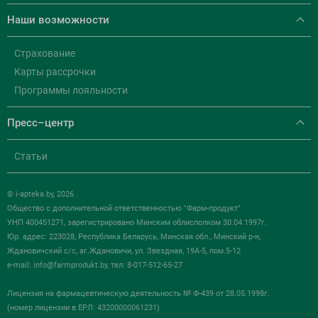
Наши возможности
Страхование
Карты рассрочки
Программы лояльности
Пресс–центр
Статьи
© i-apteka.by, 2026 .
Общество с дополнительной ответственностью "Фарм-продукт"
УНП 400451271, зарегистрировано Минским облисполком 30.04.1997г.
Юр. адрес: 223028, Республика Беларусь, Минская обл., Минский р-н,
Ждановичский с/с, аг.Ждановичи, ул. Звездная, 19А-5, пом.5-12
e-mail:
info@farmprodukt.by
, тел: 8-017-512-65-27
Лицензия на фармацевтическую деятельность № Ф-439 от 28.05.1998г.
(номер лицензии в ЕРЛ: 43200000061231)