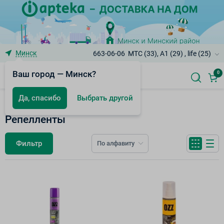
Минск
663-06-06
МТС (33), A1 (29) , life (25)
Ваш город — Минск?
0
Да, спасибо
Выбрать другой
Средства для ухода за телом
Репелленты
Фильтр
По алфавиту