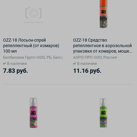
OZZ-18 Лосьон-спрей
OZZ-18 Средство
репеллентный (от комаров)
репеллентное в аэрозольной
100 мл
упаковке от комаров, мошек,
слепней, мокрецов 150 мл
Белбиохим Групп ООО, РБ, Беларусь
АЭРО-ПРО ООО, Россия
В наличии
В наличии
7.83 руб.
11.16 руб.