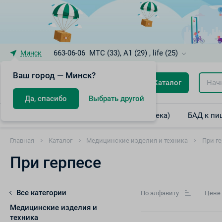
663-06-06
МТС (33), A1 (29) , life (25)
Минск
Ваш город — Минск?
Каталог
Да, спасибо
Выбрать другой
Лекарственные препараты (интернет-аптека)
БАД к пи
Главная
Каталог
Медицинские изделия и техника
При г
При герпесе
Все категории
По алфавиту
Цене
Медицинские изделия и
техника