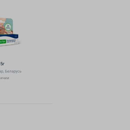
5г
р, Беларусь
личии