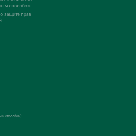
ным способом
о защите прав
й
ым способом):