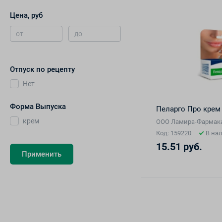
Цена, руб
от
до
Отпуск по рецепту
Нет
Форма Выпуска
Пеларго Про крем 
крем
ООО Ламира-Фармака
Код: 159220
В на
15.51 руб.