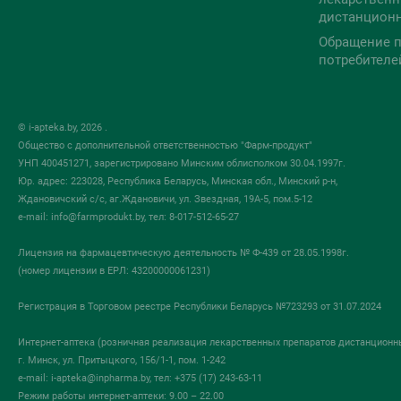
дистанцион
Обращение п
потребителе
© i-apteka.by, 2026 .
Общество с дополнительной ответственностью "Фарм-продукт"
УНП 400451271, зарегистрировано Минским облисполком 30.04.1997г.
Юр. адрес: 223028, Республика Беларусь, Минская обл., Минский р-н,
Ждановичский с/с, аг.Ждановичи, ул. Звездная, 19А-5, пом.5-12
e-mail:
info@farmprodukt.by
, тел: 8-017-512-65-27
Лицензия на фармацевтическую деятельность № Ф-439 от 28.05.1998г.
(номер лицензии в ЕРЛ: 43200000061231)
Регистрация в Торговом реестре Республики Беларусь №723293 от 31.07.2024
Интернет-аптека (розничная реализация лекарственных препаратов дистанционн
г. Минск, ул. Притыцкого, 156/1-1, пом. 1-242
e-mail:
i-apteka@inpharma.by
, тел: +375 (17) 243-63-11
Режим работы интернет-аптеки: 9.00 – 22.00