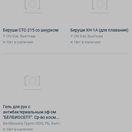
Беруши СТС-215 со шнурком
Беруши ХН-1А (для плавания)
Y Chi Dat, Вьетнам
Y Chi Dat, Вьетнам
Нет в наличии
Нет в наличии
Гель для рук с
антибактериальным эф-ом
"БЕЛБИОСЕПТ". Ср-во косм.
по уходу за кожей (спрей), 50
Белбиохим Групп ООО, РБ, Беларусь
мл
Нет в наличии