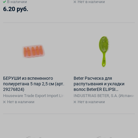
В наличии
Нет в наличии
6.20 руб.
БЕРУШИ из вспененного
Beter Расческа для
полиуретана 5 пар 2,5 см (арт.
распутывания и укладки
29276824)
волос BeterER ELIPSI
DETANGLING BRUSH
Houseware Trade Export Import Limited, Китай
INDUSTRIAS BETER, S.A. (Испания)
Нет в наличии
Нет в наличии