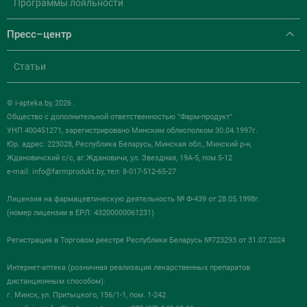
Программы лояльности
Пресс–центр
Статьи
© i-apteka.by, 2026 .
Общество с дополнительной ответственностью "Фарм-продукт"
УНП 400451271, зарегистрировано Минским облисполком 30.04.1997г.
Юр. адрес: 223028, Республика Беларусь, Минская обл., Минский р-н,
Ждановичский с/с, аг.Ждановичи, ул. Звездная, 19А-5, пом.5-12
e-mail:
info@farmprodukt.by
, тел: 8-017-512-65-27
Лицензия на фармацевтическую деятельность № Ф-439 от 28.05.1998г.
(номер лицензии в ЕРЛ: 43200000061231)
Регистрация в Торговом реестре Республики Беларусь №723293 от 31.07.2024
Интернет-аптека (розничная реализация лекарственных препаратов
дистанционным способом):
г. Минск, ул. Притыцкого, 156/1-1, пом. 1-242