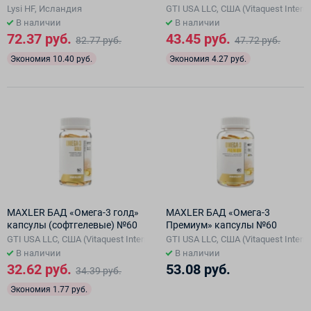
№60
Lysi HF, Исландия
GTI USA LLC, США (Vitaquest Interna
В наличии
В наличии
72.37 руб.
43.45 руб.
82.77 руб.
47.72 руб.
Экономия 10.40 руб.
Экономия 4.27 руб.
MAXLER БАД «Омега-3 голд»
MAXLER БАД «Омега-3
капсулы (софтгелевые) №60
Премиум» капсулы №60
GTI USA LLC, США (Vitaquest International LLC ), США
GTI USA LLC, США (Vitaquest Interna
В наличии
В наличии
32.62 руб.
53.08 руб.
34.39 руб.
Экономия 1.77 руб.