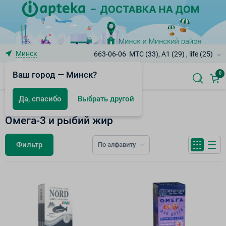
Минск
663-06-06
МТС (33), A1 (29) , life (25)
Ваш город — Минск?
0
Да, спасибо
Выбрать другой
БАД к пище
Омега-3 и рыбий жир
Фильтр
По алфавиту