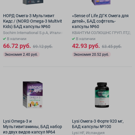
НОРД Омега-3 Мультивит
«Sense of Life ДГК Омега для
Кидс / (NORD Omega-3 Multivit
детей», БАД софтгель-
Kids) БАД капсулы №60
капсулы №60
Sochim International S.р.A, Италия
КВАНТУМ СОЛЮШНС ГРУП ЛТД, В
В наличии
В наличии
66.72 руб.
42.93 руб.
69.12 руб.
63.45 руб.
Экономия 2.40 руб.
Экономия 20.52 руб.
Lysi Omega-3 и
Lysi Oмега-3 Форте 920 мг,
Мультивитамины, БАД набор
БАД капсулы №100
из двух видов капсул №64
Lysi HF, Исландия