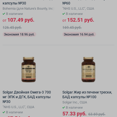
капсулы №30
№60
Bohemia (для Nature's Bounty, Inc), США
"NHS U.S., LLC", США
В наличии
В наличии
107.49 руб.
152.51 руб.
от
от
126.45 руб.
169.45 руб.
Экономия 18.96 руб.
Экономия 16.94 руб.
Solgar Двойная Омега-3 700
Solgar Жир из печени трески,
мг ЭПК и ДГК, БАД капсулы
БАД капсулы №100
№30
Solgar Inc., США
"NHS U.S., LLC", США
В наличии
В наличии
57.33 руб.
63.69 руб.