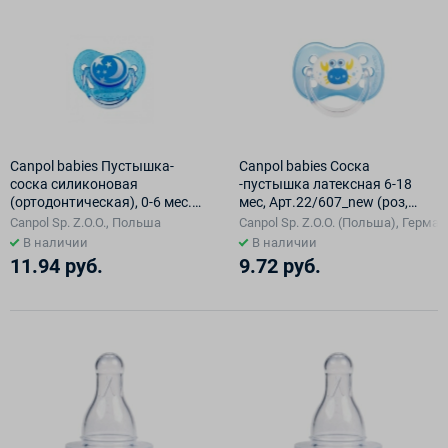
Canpol babies Пустышка-
Сanpol babies Соска
соска силиконовая
-пустышка латексная 6-18
(ортодонтическая), 0-6 мес.
мес, Арт.22/607_new (роз,
1шт. 22/506
зелен, голуб) 1 шт
Canpol Sp. Z.O.O., Польша
Canpol Sp. Z.O.O. (Польша), Герма
В наличии
В наличии
11.94 руб.
9.72 руб.