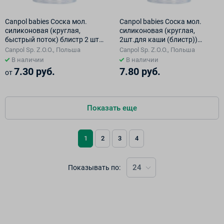
Сanpol babies Соска мол.
Сanpol babies Соска мол.
силиконовая (круглая,
силиконовая (круглая,
быстрый поток) блистр 2 шт.
2шт.для каши (блистр))
Арт.18/117
18/118
Canpol Sp. Z.O.O., Польша
Canpol Sp. Z.O.O., Польша
В наличии
В наличии
7.30 руб.
7.80 руб.
от
Показать еще
1
2
3
4
24
Показывать по: