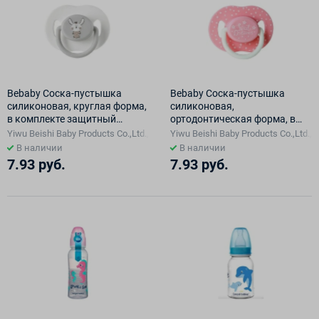
Bebaby Соска-пустышка
Bebaby Соска-пустышка
силиконовая, круглая форма,
силиконовая,
в комплекте защитный
ортодонтическая форма, в
колпачок, 0-6 мес, арт.LM-
комплекте защитный
Yiwu Beishi Baby Products Co.,Ltd., Китай
Yiwu Beishi Baby Products Co.,Ltd.,
9227/1
колпачок, 0-6 мес (синий,
В наличии
В наличии
розовый), арт.LM-9221/1
7.93 руб.
7.93 руб.