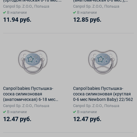
(ортодонтическая 6-18 мес.
(анатомическая 0-6 мес.),
1шт.) 22/507
22/500
Canpol Sp. Z.O.O., Польша
Canpol Sp. Z.O.O., Польша
В наличии
В наличии
11.94 руб.
12.85 руб.
Canpol babies Пустышка-
Canpol babies Пустышка-
соска силиконовая
соска силиконовая (круглая
(анатомическая) 6-18 мес
0-6 мес Newborn Baby) 22/562
22/566 (голубая)
Canpol Sp. Z.O.O., Польша
Canpol Sp. Z.O.O., Польша
В наличии
В наличии
12.47 руб.
12.47 руб.