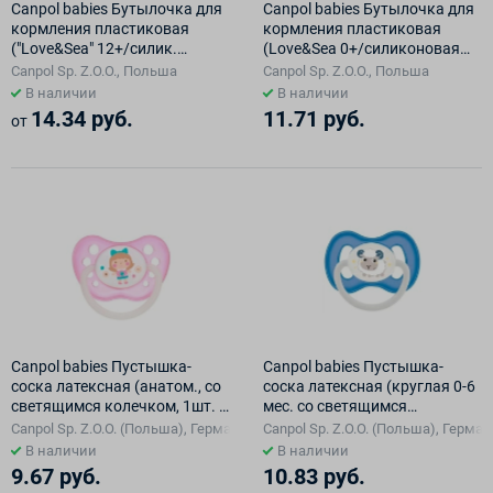
Canpol babies Бутылочка для
Canpol babies Бутылочка для
кормления пластиковая
кормления пластиковая
("Love&Sea" 12+/силик.
(Love&Sea 0+/силиконовая
соска), 250 мл, 59/400
соска), 120 мл, 59/300
Canpol Sp. Z.O.O., Польша
Canpol Sp. Z.O.O., Польша
В наличии
В наличии
14.34 руб.
11.71 руб.
от
Canpol babies Пустышка-
Canpol babies Пустышка-
соска латексная (анатом., со
соска латексная (круглая 0-6
светящимся колечком, 1шт. в
мес. со светящимся
блистере / 18 мес.) 23/261
колечком) 23/277_blu_new
Canpol Sp. Z.O.O. (Польша), Германия
Canpol Sp. Z.O.O. (Польша), Герма
В наличии
В наличии
9.67 руб.
10.83 руб.