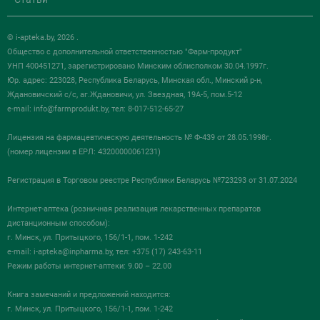
© i-apteka.by, 2026 .
Общество с дополнительной ответственностью "Фарм-продукт"
УНП 400451271, зарегистрировано Минским облисполком 30.04.1997г.
Юр. адрес: 223028, Республика Беларусь, Минская обл., Минский р-н,
Ждановичский с/с, аг.Ждановичи, ул. Звездная, 19А-5, пом.5-12
e-mail:
info@farmprodukt.by
, тел: 8-017-512-65-27
Лицензия на фармацевтическую деятельность № Ф-439 от 28.05.1998г.
(номер лицензии в ЕРЛ: 43200000061231)
Регистрация в Торговом реестре Республики Беларусь №723293 от 31.07.2024
Интернет-аптека (розничная реализация лекарственных препаратов
дистанционным способом):
г. Минск, ул. Притыцкого, 156/1-1, пом. 1-242
e-mail:
i-apteka@inpharma.by
, тел: +375 (17) 243-63-11
Режим работы интернет-аптеки: 9.00 – 22.00
Книга замечаний и предложений находится:
г. Минск, ул. Притыцкого, 156/1-1, пом. 1-242