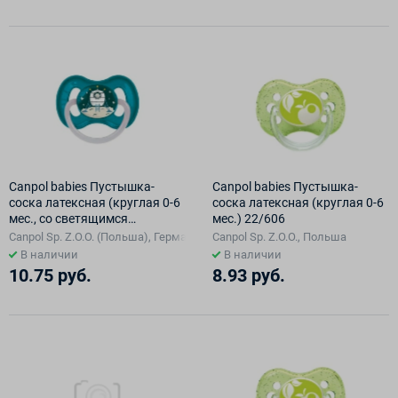
Canpol babies Пустышка-
Canpol babies Пустышка-
соска латексная (круглая 0-6
соска латексная (круглая 0-6
мес., со светящимся
мес.) 22/606
колечком) 23/221_blu_new
Canpol Sp. Z.O.O. (Польша), Германия
Canpol Sp. Z.O.O., Польша
В наличии
В наличии
10.75 руб.
8.93 руб.