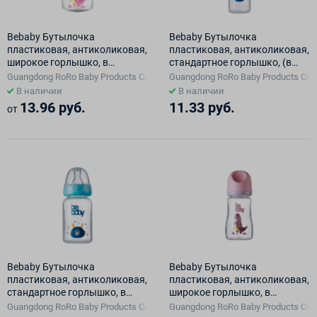
Bebaby Бутылочка
Bebaby Бутылочка
пластиковая, антиколиковая,
пластиковая, антиколиковая,
широкое горлышко, в
стандартное горлышко, (в
комплекте силиконовая
комплекте силиконовая
Guangdong RoRo Baby Products Co., Ltd., Китай
Guangdong RoRo Baby Products Co., 
соска с антиколиковым
соска, круглая, медленный
В наличии
В наличии
клапаном, мини поток, 0 мес+
поток, 3 мес+ (голубой,
13.96 руб.
11.33 руб.
от
(голубой, розовый) арт.R-
розовый,зеленый), арт.R-
01B/150 150 мл
06B/240, 240 мл
Bebaby Бутылочка
Bebaby Бутылочка
пластиковая, антиколиковая,
пластиковая, антиколиковая,
стандартное горлышко, в
широкое горлышко, в
комплекте силиконовая
комплекте силиконовая
Guangdong RoRo Baby Products Co., Ltd., Китай
Guangdong RoRo Baby Products Co., 