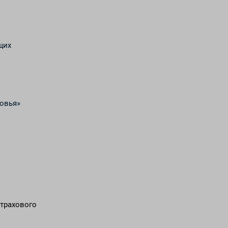
щих
овья»
трахового