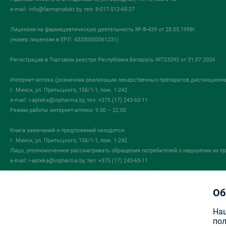
e-mail:
info@farmprodukt.by
, тел: 8-017-512-65-27
Лицензия на фармацевтическую деятельность № Ф-439 от 28.05.1998г.
(номер лицензии в ЕРЛ: 43200000061231)
Регистрация в Торговом реестре Республики Беларусь №723293 от 31.07.2024
Интернет-аптека (розничная реализация лекарственных препаратов дистанционн
г. Минск, ул. Притыцкого, 156/1-1, пом. 1-242
e-mail:
i-apteka@inpharma.by
, тел: +375 (17) 243-63-11
Режим работы интернет-аптеки: 9.00 – 22.00
Книга замечаний и предложений находится:
г. Минск, ул. Притыцкого, 156/1-1, пом. 1-242
Лицо, уполномоченное рассматривать обращения потребителей о нарушении их пр
e-mail:
i-apteka@inpharma.by
, тел: +375 (17) 243-63-11
ГУ «Государственный фармацевтический надзор
Об
в сфере обращения лекарственных средств «Госфармнадзор»
220030, Республика Беларусь, г. Минск, ул.Мясникова, 32-2
Наш
+375 (17) 271-25-75 (тел./факс)
пол
info@gospharmnadzor.by