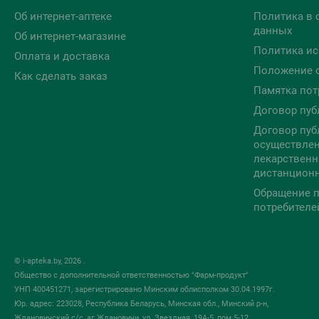
Об интернет-аптеке
Политика в 
данных
Об интернет-магазине
Политика ис
Оплата и доставка
Положение 
Как сделать заказ
Памятка пот
Договор пуб
Договор пуб
осуществлен
лекарственн
дистанцион
Обращение п
потребителе
© i-apteka.by, 2026 .
Общество с дополнительной ответственностью "Фарм-продукт"
УНП 400451271, зарегистрировано Минским облисполком 30.04.1997г.
Юр. адрес: 223028, Республика Беларусь, Минская обл., Минский р-н,
Ждановичский с/с, аг.Ждановичи, ул. Звездная, 19А-5, пом.5-12