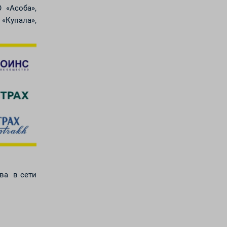
О «Асоба»,
«Купала»,
ва в сети