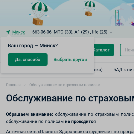
663-06-06
МТС (33), A1 (29) , life (25)
Минск
Ваш город — Минск?
Каталог
Да, спасибо
Выбрать другой
Лекарственные препараты (интернет-аптека)
БАД к пи
Главная
Обслуживание по страховым полисам
Обслуживание по страховы
Обращаем внимание:
обслуживание по страховым полиса
обслуживание по полисам
не проводится
Аптечная сеть «Планета Здоровья» сотрудничает по прог