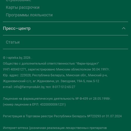
Карты рассрочки
Программы лояльности
Пресс–центр
Статьи
© i-apteka.by, 2026 .
Общество с дополнительной ответственностью "Фарм-продукт"
УНП 400451271, зарегистрировано Минским облисполком 30.04.1997г.
Юр. адрес: 223028, Республика Беларусь, Минская обл., Минский р-н,
Ждановичский с/с, аг.Ждановичи, ул. Звездная, 19А-5, пом.5-12
e-mail:
info@farmprodukt.by
, тел: 8-017-512-65-27
Лицензия на фармацевтическую деятельность № Ф-439 от 28.05.1998г.
(номер лицензии в ЕРЛ: 43200000061231)
Регистрация в Торговом реестре Республики Беларусь №723293 от 31.07.2024
Интернет-аптека (розничная реализация лекарственных препаратов