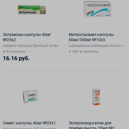
Эспумизан капсулы 40мг
Метеоспазмил капсулы
№25х2
60мг/300мг №10х3
Catalent Germany Eberbach GmbH/Berlin-Chemie AG, Германия
Laboratoires Galeniques Vernin/ L
В наличии
Нет в наличии
16.16 руб.
Симет капсулы 40мг №25х1
Энтерокинд капли для
приема внутрь 20мл №1
Минскинтеркапс УП, Беларусь