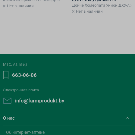
Дойче Хомеопати Унион ДХУ-Арцн
Нет в наличии
Нет в наличии
МТС, A1, life:)
663-06-06
Электронная почта
info@farmprodukt.by
О нас
Об интернет-аптеке