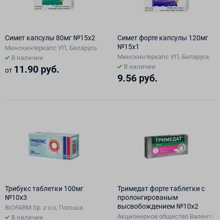
Симет капсулы 80мг №15х2
Симет форте капсулы 120мг
№15х1
Минскинтеркапс УП, Беларусь
Минскинтеркапс УП, Беларусь
В наличии
В наличии
11.90 руб.
от
9.56 руб.
Трибукс таблетки 100мг
Тримедат форте таблетки с
№10х3
пролонгированым
высвобождением №10х2
BIOFARM Sp. z o.o, Польша
Акционерное общество Валента Ф
В наличии