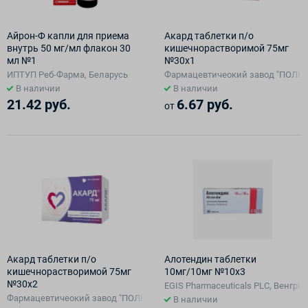
Айрон-Ф капли для приема
Акард таблетки п/о
внутрь 50 мг/мл флакон 30
кишечнорастворимой 75мг
мл №1
№30х1
ИПТУП Реб-Фарма, Беларусь
Фармацевтичеокий завод "ПОЛЬФ
В наличии
В наличии
21.42 руб.
6.67 руб.
от
Акард таблетки п/о
Алотендин таблетки
кишечнорастворимой 75мг
10мг/10мг №10х3
№30х2
EGIS Pharmaceuticals PLC, Венгрия
Фармацевтичеокий завод "ПОЛЬФАРМА" АО Производственный отдел 
В наличии