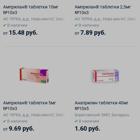
Амприлан® таблетки 10мг
Амприлан® таблетки 2,5мг
№10х3
№10х3
АО "КРКА, д.д., Ново место", Словения
АО "КРКА, д.д., Ново место", Слов
В наличии
В наличии
15.48 руб.
7.89 руб.
от
от
Амприлан® таблетки 5мг
Анаприлин таблетки 40мг
№10х3
№10х5
АО "КРКА, д.д., Ново место", Словения
Борисовский ЗМП, Беларусь
В наличии
В наличии
9.69 руб.
1.60 руб.
от