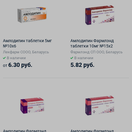
Амлодипин таблетки 5мг
Амлодипин Фармлэнд
№10х6
таблетки 10мг №15х2
Лекфарм СООО, Беларусь
Фармлэнд СП ООО, Беларусь
В наличии
В наличии
6.30 руб.
5.82 руб.
от
Амлодипин Фармлэнд
Амлодипин Фармлэнд