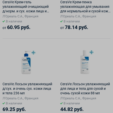
CeraVe Крем-гель
CeraVe Крем-пенка
увлажняющий очищающий
увлажняющая для умывания
д/норм. и сух. кожи лица и
для нормальной и сухой кожи
тела 236 мл
236мл
Л'Ореаль С.А., Франция
Л'Ореаль С.А., Франция
В наличии
В наличии
60.95 руб.
78.14 руб.
от
от
CeraVe Лосьон увлажняющий
CeraVe Лосьон увлажняющий
д/сух. и очень сух. кожи лица
для лица и тела для сухой и
и тела 236 мл
очень сухой кожи 88 мл
Л'Ореаль С.А., Франция
Л'Ореаль С.А., Франция
В наличии
В наличии
69.25 руб.
44.82 руб.