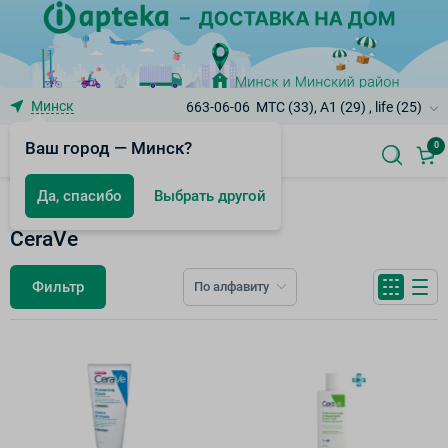
Минск
663-06-06
МТС (33), A1 (29) , life (25)
Ваш город — Минск?
0
Да, спасибо
Выбрать другой
Аптечная косметика
CeraVe
Фильтр
По алфавиту