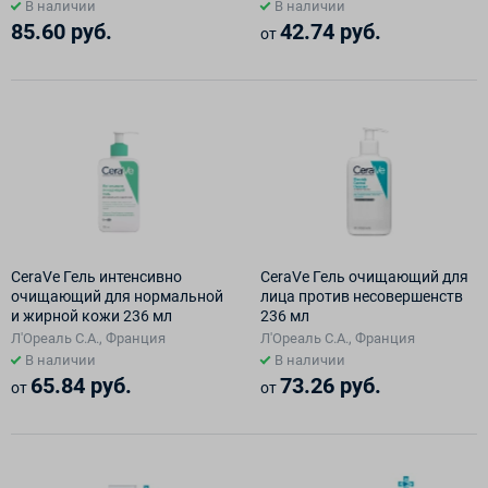
В наличии
В наличии
85.60 руб.
42.74 руб.
от
CeraVe Гель интенсивно
CeraVe Гель очищающий для
очищающий для нормальной
лица против несовершенств
и жирной кожи 236 мл
236 мл
Л'Ореаль С.А., Франция
Л'Ореаль С.А., Франция
В наличии
В наличии
65.84 руб.
73.26 руб.
от
от