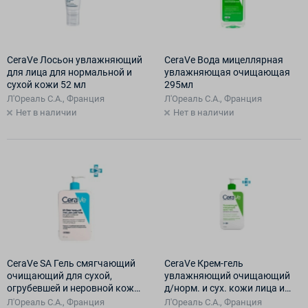
CeraVe Лосьон увлажняющий
CeraVe Вода мицеллярная
для лица для нормальной и
увлажняющая очищающая
сухой кожи 52 мл
295мл
Л'Ореаль С.А., Франция
Л'Ореаль С.А., Франция
Нет в наличии
Нет в наличии
CeraVe SA Гель смягчающий
CeraVe Крем-гель
очищающий для сухой,
увлажняющий очищающий
огрубевшей и неровной кожи
д/норм. и сух. кожи лица и
473мл
тела 473 мл
Л'Ореаль С.А., Франция
Л'Ореаль С.А., Франция