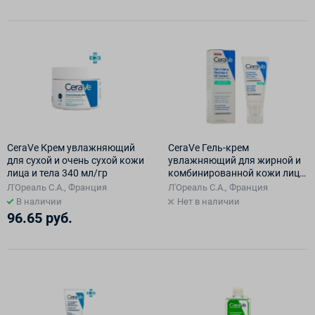
CeraVe Крем увлажняющий
CeraVe Гель-крем
для сухой и очень сухой кожи
увлажняющий для жирной и
лица и тела 340 мл/гр
комбинированной кожи лица
52 мл
Л'Ореаль С.А., Франция
Л'Ореаль С.А., Франция
В наличии
Нет в наличии
96.65 руб.