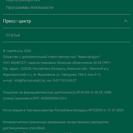
Программы лояльности
Пресс–центр
Статьи
© i-apteka.by, 2026 .
Общество с дополнительной ответственностью "Фарм-продукт"
УНП 400451271, зарегистрировано Минским облисполком 30.04.1997г.
Юр. адрес: 223028, Республика Беларусь, Минская обл., Минский р-н,
Ждановичский с/с, аг.Ждановичи, ул. Звездная, 19А-5, пом.5-12
e-mail:
info@farmprodukt.by
, тел: 8-017-512-65-27
Лицензия на фармацевтическую деятельность № Ф-439 от 28.05.1998г.
(номер лицензии в ЕРЛ: 43200000061231)
Регистрация в Торговом реестре Республики Беларусь №723293 от 31.07.2024
Интернет-аптека (розничная реализация лекарственных препаратов
дистанционным способом):