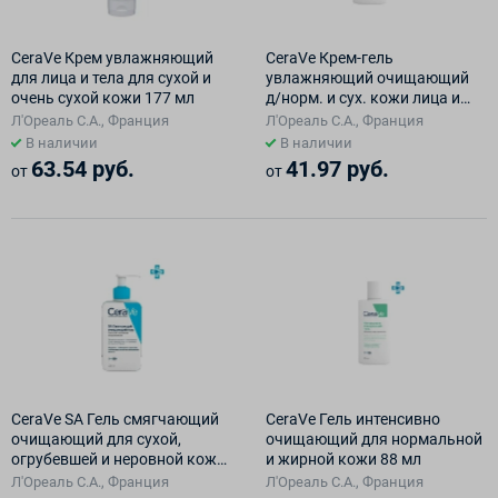
CeraVe Крем увлажняющий
CeraVe Крем-гель
для лица и тела для сухой и
увлажняющий очищающий
очень сухой кожи 177 мл
д/норм. и сух. кожи лица и
тела 88 мл
Л'Ореаль С.А., Франция
Л'Ореаль С.А., Франция
В наличии
В наличии
63.54 руб.
41.97 руб.
от
от
CeraVe SA Гель смягчающий
CeraVe Гель интенсивно
очищающий для сухой,
очищающий для нормальной
огрубевшей и неровной кожи
и жирной кожи 88 мл
236мл
Л'Ореаль С.А., Франция
Л'Ореаль С.А., Франция