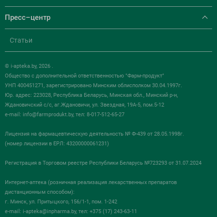
Пресс–центр
Статьи
© i-apteka.by, 2026 .
Общество с дополнительной ответственностью "Фарм-продукт"
УНП 400451271, зарегистрировано Минским облисполком 30.04.1997г.
Юр. адрес: 223028, Республика Беларусь, Минская обл., Минский р-н,
Ждановичский с/с, аг.Ждановичи, ул. Звездная, 19А-5, пом.5-12
e-mail:
info@farmprodukt.by
, тел: 8-017-512-65-27
Лицензия на фармацевтическую деятельность № Ф-439 от 28.05.1998г.
(номер лицензии в ЕРЛ: 43200000061231)
Регистрация в Торговом реестре Республики Беларусь №723293 от 31.07.2024
Интернет-аптека (розничная реализация лекарственных препаратов
дистанционным способом):
г. Минск, ул. Притыцкого, 156/1-1, пом. 1-242
e-mail:
i-apteka@inpharma.by
, тел: +375 (17) 243-63-11