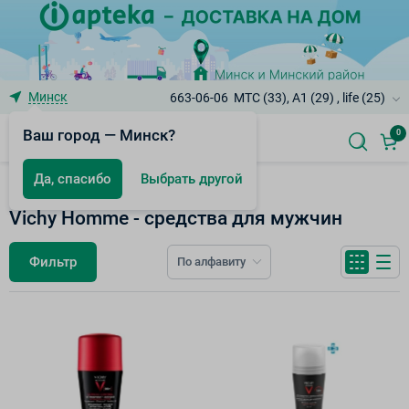
Минск
663-06-06
МТС (33), A1 (29) , life (25)
Ваш город — Минск?
0
Да, спасибо
Выбрать другой
Vichy
Vichy Homme - средства для мужчин
Фильтр
По алфавиту