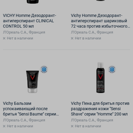
VICHY Homme Дезодорант-
Vichy Homme Дезодорант-
антиперспирант CLINICAL
антиперспирант шариковый
CONTROL 50 мл
72 часа против избыточного
потоотделения 50 мл
Л'Ореаль С.А., Франция
Л'Ореаль С.А., Франция
Нет в наличии
Нет в наличии
Vichy Бальзам
Vichy Пена для бритья против
успокаивающий после
раздражения кожи "Sensi
бритья "Sensi Baume" серии
Shave" серии "Homme" 200 мл
"Homme" 75 мл
Л'Ореаль С.А., Франция
Л'Ореаль С.А., Франция
Нет в наличии
Нет в наличии