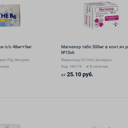
ки п/о 48мг+5мг
Магнекор табл.500мг в конт.яч.у
№10х6
рия Лтд, Венгрия
Фармлэнд СП ООО, Беларусь
личии
Код: 186174
В наличии
25.10 руб.
от