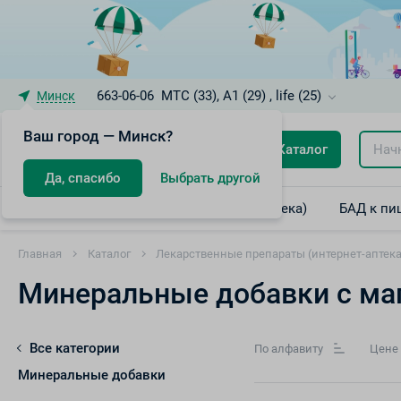
663-06-06
МТС (33), A1 (29) , life (25)
Минск
Ваш город — Минск?
Каталог
Да, спасибо
Выбрать другой
Лекарственные препараты (интернет-аптека)
БАД к пи
Главная
Каталог
Лекарственные препараты (интернет-аптека
Минеральные добавки с ма
Все категории
По алфавиту
Цене
Минеральные добавки