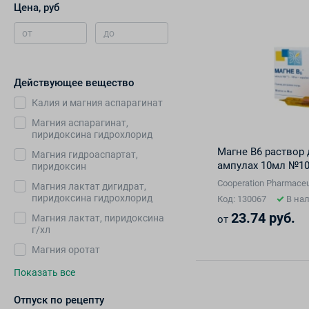
Цена, руб
от
до
Действующее вещество
Калия и магния аспарагинат
Магния аспарагинат,
пиридоксина гидрохлорид
Магне В6 раствор 
Магния гидроаспартат,
ампулах 10мл №1
пиридоксин
Cooperation Pharmaceu
Магния лактат дигидрат,
пиридоксина гидрохлорид
Код: 130067
В на
23.74 руб.
Магния лактат, пиридоксина
от
г/хл
Магния оротат
Показать все
Отпуск по рецепту