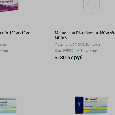
 п/о 100мг/10мг
Магнелэнд В6 таблетки 450мг/5
№10х6
русь
Фармлэнд СП ООО, Беларусь
личии
Код: 195550
В наличии
30.57 руб.
от