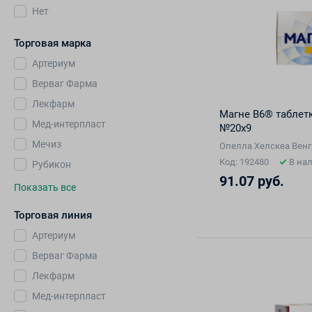
Нет
Торговая марка
Артериум
Верваг Фарма
Лекфарм
Магне В6® таблет
Мед-интерпласт
№20х9
Мечиз
Опелла Хелскеа Венг
Код: 192480
В на
Рубикон
91.07 руб.
Показать все
Торговая линия
Артериум
Верваг Фарма
Лекфарм
Мед-интерпласт