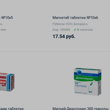
и №10х5
Магнетаб таблетки №10х6
сь
Рубикон ООО, Беларусь
ичии
Код: 189484
В наличии
17.54 руб.
арм таблетки
Магний-Диаспорал 300 гранулы 