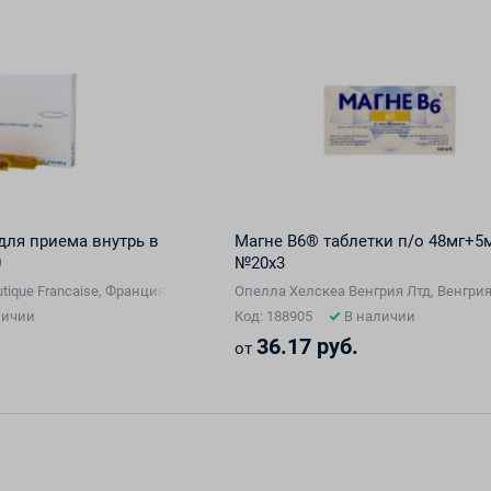
для приема внутрь в
Магне В6® таблетки п/о 48мг+5
0
№20х3
tique Francaise, Франция
Опелла Хелскеа Венгрия Лтд, Венгри
личии
Код: 188905
В наличии
36.17 руб.
от