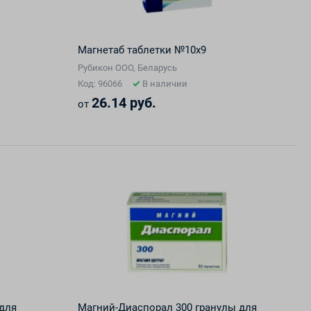
Магнетаб таблетки №10х9
Рубикон ООО, Беларусь
Код: 96066
В наличии
26.14 руб.
от
для
Магний-Диаспорал 300 гранулы для