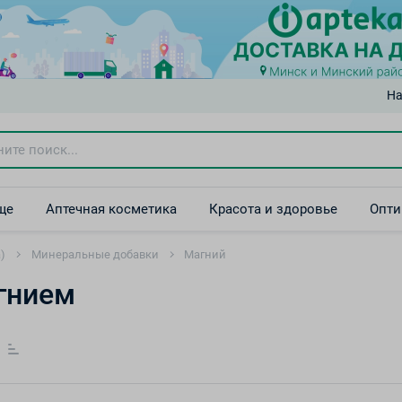
На
ще
Аптечная косметика
Красота и здоровье
Опти
)
Минеральные добавки
Магний
гнием