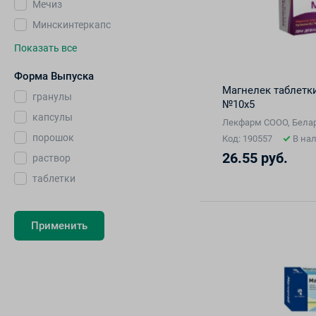
Мечиз
Минскинтеркапс
Показать все
Форма Выпуска
Магнелек таблетки
гранулы
№10х5
капсулы
Лекфарм СООО, Бела
порошок
Код: 190557
В на
26.55 руб.
раствор
таблетки