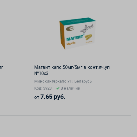
мг
Магвит капс.50мг/5мг в конт.яч.уп
№10х3
я
Минскинтеркапс УП, Беларусь
Код: 3923
В наличии
7.65 руб.
от