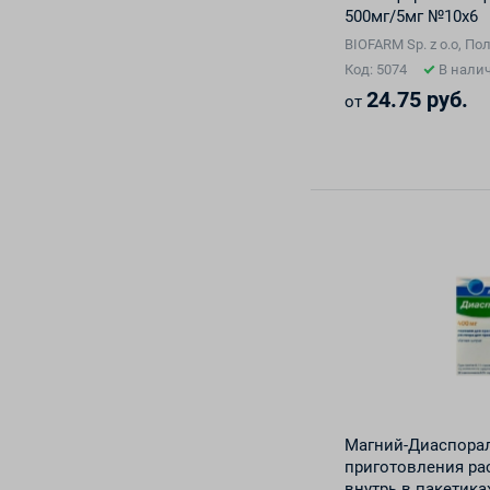
500мг/5мг №10х6
BIOFARM Sp. z o.o, П
Код: 5074
В нали
24.75 руб.
от
Магний-Диаспорал
приготовления ра
внутрь в пакетика