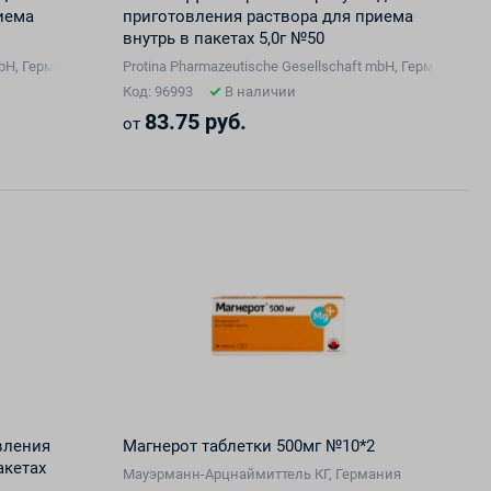
иема
приготовления раствора для приема
внутрь в пакетах 5,0г №50
mbH, Германия
Protina Pharmazeutische Gesellschaft mbH, Германия
Код: 96993
В наличии
83.75 руб.
от
вления
Магнерот таблетки 500мг №10*2
акетах
Мауэрманн-Арцнаймиттель КГ, Германия