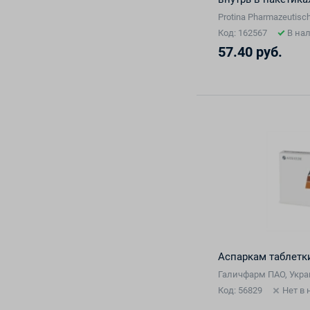
Protina Pharmazeutisc
Код: 162567
В на
57.40 руб.
Аспаркам таблетк
Галичфарм ПАО, Укр
Код: 56829
Нет в