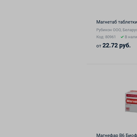
Магнетаб таблетк
Рубикон ООО, Белару
Код: 80961
В нал
22.72 руб.
от
Магнефар В6 Биоф