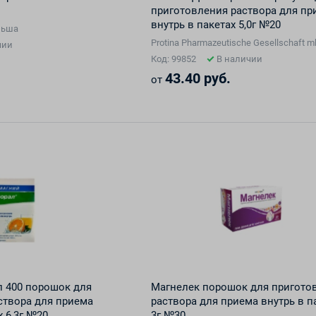
приготовления раствора для пр
внутрь в пакетах 5,0г №20
ольша
Protina Pharmazeutische Gesellschaft 
чии
Код: 99852
В наличии
43.40 руб.
от
 400 порошок для
Магнелек порошок для пригото
створа для приема
раствора для приема внутрь в п
х 6,3г №20
3г №30