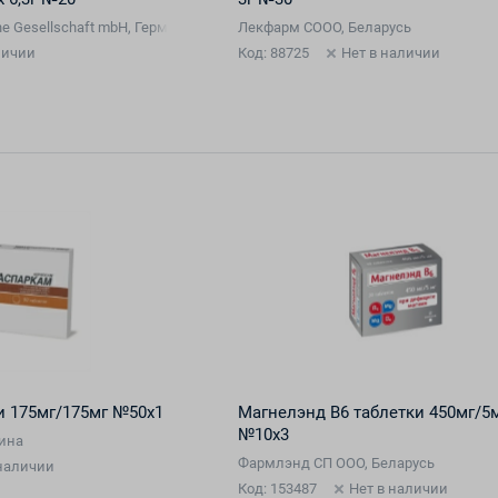
he Gesellschaft mbH, Германия
Лекфарм СООО, Беларусь
личии
Код: 88725
Нет в наличии
и 175мг/175мг №50х1
Магнелэнд В6 таблетки 450мг/5
№10х3
аина
Фармлэнд СП ООО, Беларусь
 наличии
Код: 153487
Нет в наличии