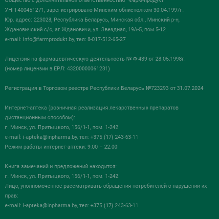
Общество с дополнительной ответственностью "Фарм-продукт"
УНП 400451271, зарегистрировано Минским облисполком 30.04.1997г.
Юр. адрес: 223028, Республика Беларусь, Минская обл., Минский р-н,
Ждановичский с/с, аг.Ждановичи, ул. Звездная, 19А-5, пом.5-12
e-mail:
info@farmprodukt.by
, тел: 8-017-512-65-27
Лицензия на фармацевтическую деятельность № Ф-439 от 28.05.1998г.
(номер лицензии в ЕРЛ: 43200000061231)
Регистрация в Торговом реестре Республики Беларусь №723293 от 31.07.2024
Интернет-аптека (розничная реализация лекарственных препаратов
дистанционным способом):
г. Минск, ул. Притыцкого, 156/1-1, пом. 1-242
e-mail:
i-apteka@inpharma.by
, тел: +375 (17) 243-63-11
Режим работы интернет-аптеки: 9.00 – 22.00
Книга замечаний и предложений находится:
г. Минск, ул. Притыцкого, 156/1-1, пом. 1-242
Лицо, уполномоченное рассматривать обращения потребителей о нарушении их
прав:
e-mail:
i-apteka@inpharma.by
, тел: +375 (17) 243-63-11