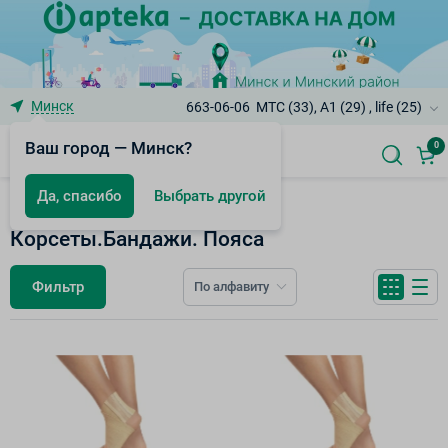
Минск
663-06-06
МТС (33), A1 (29) , life (25)
Ваш город — Минск?
0
Да, спасибо
Выбрать другой
Ортопедические изделия
Корсеты.Бандажи. Пояса
Фильтр
По алфавиту