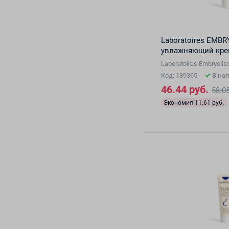
Laboratoires EMBR
увлажняющий крем
Laboratoires Embryol
Код: 189365
В на
46.44 руб.
58.05
Экономия 11.61 руб.