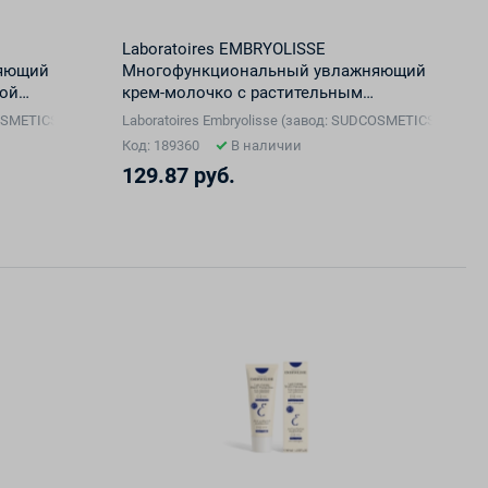
Laboratoires EMBRYOLISSE
яющий
Многофункциональный увлажняющий
ной
крем-молочко с растительным
цев,
ретинолом, 75 мл
COSMETICS, Франция), Франция
Laboratoires Embryolisse (завод: SUDCOSMETICS, Фран
Код: 189360
В наличии
129.87 руб.