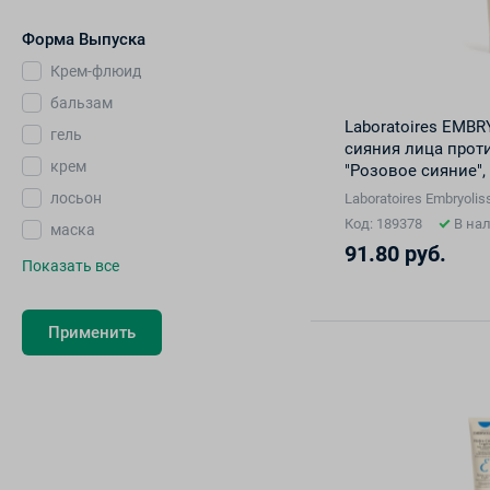
Форма Выпуска
Крем-флюид
бальзам
Laboratoires EMB
гель
сияния лица прот
крем
"Розовое сияние",
лосьон
Laboratoires Embryol
Код: 189378
В на
маска
91.80 руб.
Показать все