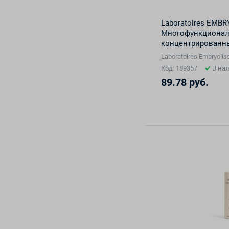
Laboratoires EMBR
Многофункциона
концентрированны
мл
Laboratoires Embryol
Код: 189357
В на
89.78 руб.