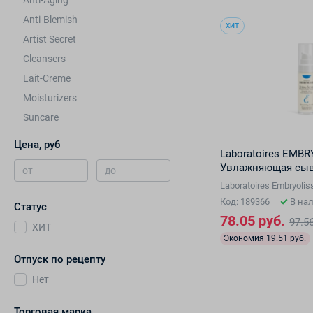
Anti-Aging
Anti-Blemish
ХИТ
Artist Secret
Cleansers
Lait-Creme
Moisturizers
Suncare
Цена, руб
Laboratoires EMBR
Увлажняющая сыво
от
до
Laboratoires Embryol
Код: 189366
В на
Статус
78.05 руб.
97.56
ХИТ
Экономия 19.51 руб.
Отпуск по рецепту
Нет
Торговая марка