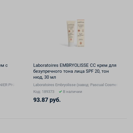
ем с
Laboratoires EMBRYOLISSE CC крем для
безупречного тона лица SPF 20, тон
нюд, 30 мл
EPENIER PHARMA ET COSMETICS, Франция), Франция
Laboratoires Embryolisse (завод: Pascual Cosmetiques,
Код: 189373
В наличии
93.87 руб.