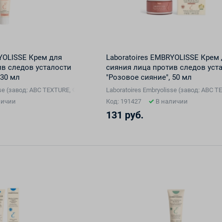
RYOLISSE Крем для
Laboratoires EMBRYOLISSE Крем
ив следов усталости
сияния лица против следов уст
 30 мл
"Розовое сияние", 50 мл
isse (завод: ABC TEXTURE, Франция), Франция
Laboratoires Embryolisse (завод: ABC
личии
Код: 191427
В наличии
131 руб.