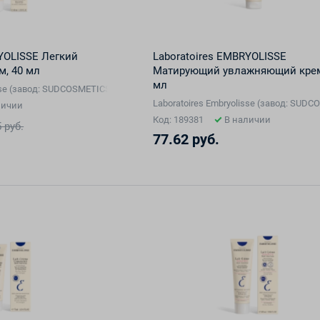
YOLISSE Легкий
Laboratoires EMBRYOLISSE
, 40 мл
Матирующий увлажняющий крем
мл
isse (завод: SUDCOSMETICS, Франция), Франция
Laboratoires Embryolisse (завод: SUD
личии
Код: 189381
В наличии
 руб.
77.62 руб.