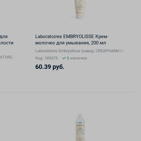
 для
Laboratoires EMBRYOLISSE Крем-
алости
молочко для умывания, 200 мл
Laboratoires Embryolisse (завод: CREAPHARM COSMETI
 TEXTURE, Франция), Франция
Код: 189375
В наличии
60.39 руб.