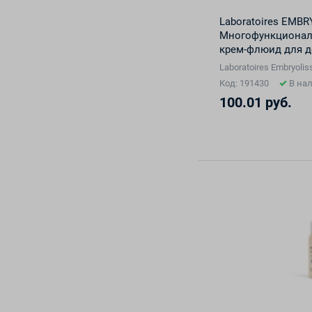
Laboratoires EMBR
Многофункциона
крем-флюид для де
взрослых 400 мл
Laboratoires Embryol
Код: 191430
В на
100.01 руб.