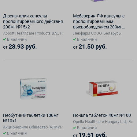
Дюспаталин капсулы
Мебеверин-ЛФ капсулы с
пролонгированного действия
пролонгированным
200мг №15х2
высвобождением 200мг
№10х3
Abbott Healthcare Products B.V., Нидерланды/Mylan Laboratories SAS, Фр
Лекфарм СООО, Беларусь
В наличии
В наличии
28.93 руб.
21.50 руб.
от
от
Необутин® таблетки 100мг
Но-шпа таблетки 40мг №100
№10х1
Opella Healthcare Hungary Ltd., Вен
Акционерное Общество "АЛИУМ", Россия
В наличии
В наличии
19.51 руб.
от