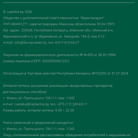
© i-apteka.by, 2026 .
Общество с дополнительной ответственностью "Фарм-продукт"
УНП 400451271, зарегистрировано Минским облисполком 30.04.1997г.
Юр. адрес: 223028, Республика Беларусь, Минская обл., Минский р-н,
Ждановичский с/с, аг.Ждановичи, ул. Звездная, 19А-5, пом.5-12
e-mail:
info@farmprodukt.by
, тел: 8-017-512-65-27
Лицензия на фармацевтическую деятельность № Ф-439 от 28.05.1998г.
(номер лицензии в ЕРЛ: 43200000061231)
Регистрация в Торговом реестре Республики Беларусь №723293 от 31.07.2024
Интернет-аптека (розничная реализация лекарственных препаратов
дистанционным способом):
г. Минск, ул. Притыцкого, 156/1-1, пом. 1-242
e-mail:
i-apteka@inpharma.by
, тел: +375 (17) 243-63-11
Режим работы интернет-аптеки: 9.00 – 22.00
Книга замечаний и предложений находится:
г. Минск, ул. Притыцкого, 156/1-1, пом. 1-242
Лицо, уполномоченное рассматривать обращения потребителей о нарушении их