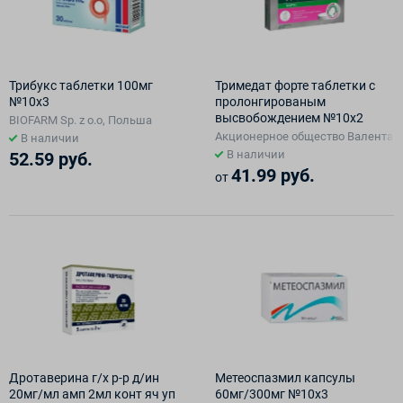
Трибукс таблетки 100мг
Тримедат форте таблетки с
№10х3
пролонгированым
высвобождением №10х2
BIOFARM Sp. z o.o, Польша
Акционерное общество Валента Ф
В наличии
В наличии
52.59 руб.
41.99 руб.
от
Дротаверина г/х р-р д/ин
Метеоспазмил капсулы
20мг/мл амп 2мл конт яч уп
60мг/300мг №10х3