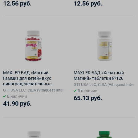
12.56 руб.
12.56 руб.
MAXLER БАД «Магний
MAXLER БАД «Хелатный
Гаммиз для детей» вкус
Магний» таблетки №120
виноград, жевательные
GTI USA LLC, США (Vitaquest Interna
конфеты №60
GTI USA LLC, США (Vitaquest International LLC ), США
В наличии
В наличии
65.13 руб.
41.90 руб.