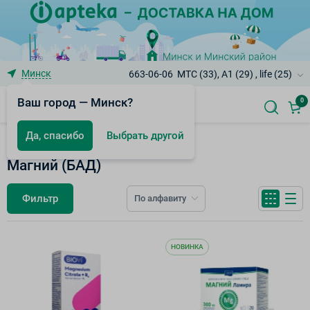
Минск
663-06-06
МТС (33), A1 (29) , life (25)
Ваш город — Минск?
0
Да, спасибо
Выбрать другой
БАД к пище
Магний (БАД)
Фильтр
По алфавиту
НОВИНКА