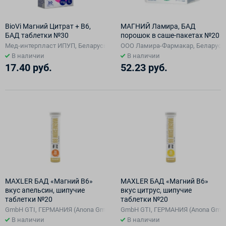
BioVi Магний Цитрат + В6,
МАГНИЙ Ламира, БАД
БАД таблетки №30
порошок в саше-пакетах №20
Мед-интерпласт ИПУП, Беларусь
ООО Ламира-Фармакар, Беларусь
В наличии
В наличии
17.40 руб.
52.23 руб.
MAXLER БАД «Магний B6»
MAXLER БАД «Магний В6»
вкус апельсин, шипучие
вкус цитрус, шипучие
таблетки №20
таблетки №20
GmbH GTI, ГЕРМАНИЯ (Anona GmbH), Германия
GmbH GTI, ГЕРМАНИЯ (Anona Gmb
В наличии
В наличии