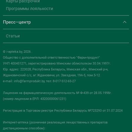
Карты рассрочки
Программы лояльности
Пресс–центр
Статьи
© i-apteka.by, 2026 .
Общество с дополнительной ответственностью "Фарм-продукт"
УНП 400451271, зарегистрировано Минским облисполком 30.04.1997г.
Юр. адрес: 223028, Республика Беларусь, Минская обл., Минский р-н,
Ждановичский с/с, аг.Ждановичи, ул. Звездная, 19А-5, пом.5-12
e-mail:
info@farmprodukt.by
, тел: 8-017-512-65-27
Лицензия на фармацевтическую деятельность № Ф-439 от 28.05.1998г.
(номер лицензии в ЕРЛ: 43200000061231)
Регистрация в Торговом реестре Республики Беларусь №723293 от 31.07.2024
Интернет-аптека (розничная реализация лекарственных препаратов
дистанционным способом):