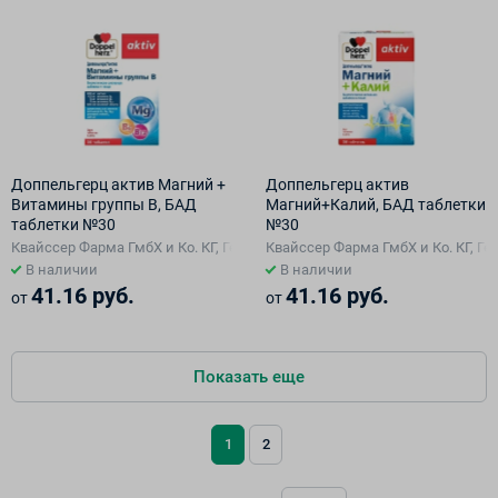
Доппельгерц актив Магний +
Доппельгерц актив
Витамины группы В, БАД
Магний+Калий, БАД таблетки
таблетки №30
№30
Квайссер Фарма ГмбХ и Ко. КГ, Германия
Квайссер Фарма ГмбХ и Ко. КГ, Г
В наличии
В наличии
41.16 руб.
41.16 руб.
от
от
Показать еще
1
2