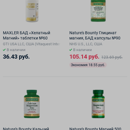
MAXLER БАД «Хелатный
Nature's Bounty Глицинат
Магний» таблетки №60
магния, БАД капсулы №90
GTI USA LLC, США (Vitaquest International LLC ), США
NHS U.S., LLC, США
В наличии
В наличии
36.43 руб.
105.14 руб.
123.69 руб.
Экономия 18.55 руб.
Nature's Bounty Кальций
Nature's Bounty Магний 500