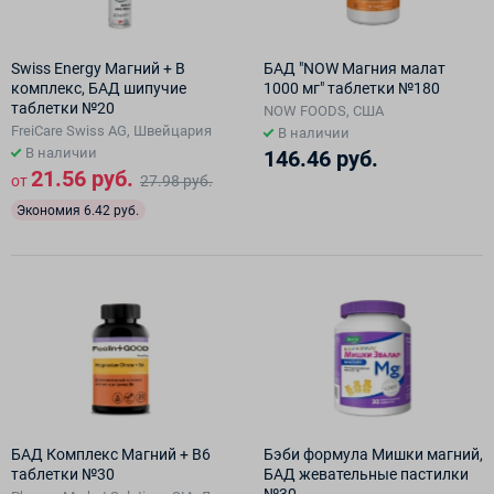
Swiss Energy Магний + В
БАД "NOW Магния малат
комплекс, БАД шипучие
1000 мг" таблетки №180
таблетки №20
NOW FOODS, США
FreiCare Swiss AG, Швейцария
В наличии
В наличии
146.46 руб.
21.56 руб.
от
27.98 руб.
Экономия 6.42 руб.
БАД Комплекс Магний + В6
Бэби формула Мишки магний,
таблетки №30
БАД жевательные пастилки