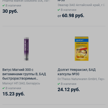
№30
Pharma Market Solutions SIA, Латвия
Эвалар ЗАО Алтайский край, г.Би
В наличии
В наличии
30 руб.
60.98 руб.
от
Витус Магний 300 с
Долгит Невраксил, БАД
витаминами группы В, БАД
капсулы №30
быстрорастворимые
Dr.Theiss Naturwaren GmbH, Герма
таблетки №15
Малкут НП ЗАО, Беларусь
В наличии
В наличии
24.12 руб.
15.23 руб.