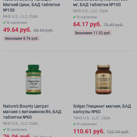
Магний Цинк, БАД таблетки
мг, БАД таблетки №100
№100
NHS U.S., LLC, США
NHS U.S., LLC, США
В наличии
В наличии
64.17 руб.
75.49 руб.
49.64 руб.
58.40 руб.
Экономия 11.32 руб.
Экономия 8.76 руб.
Nature's Bounty Цитрат
Solgar Глицинат магния, БАД
магния с витамином В6, БАД
капсулы №60
таблетки №60
"NHS U.S., LLC", США
NHS U.S., LLC, США
В наличии
В наличии
110.61 руб.
122.90 руб.
76.06 руб.