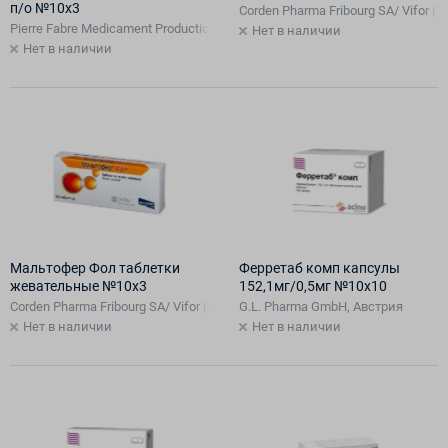
п/о №10х3
Corden Pharma Fribourg SA/ Vifor (I
Pierre Fabre Medicament Production, Франция
Нет в наличии
Нет в наличии
Мальтофер Фол таблетки
Ферретаб комп капсулы
жевательные №10х3
152,1мг/0,5мг №10х10
Corden Pharma Fribourg SA/ Vifor (International) Inc, Швейцария
G.L. Pharma GmbH, Австрия
Нет в наличии
Нет в наличии