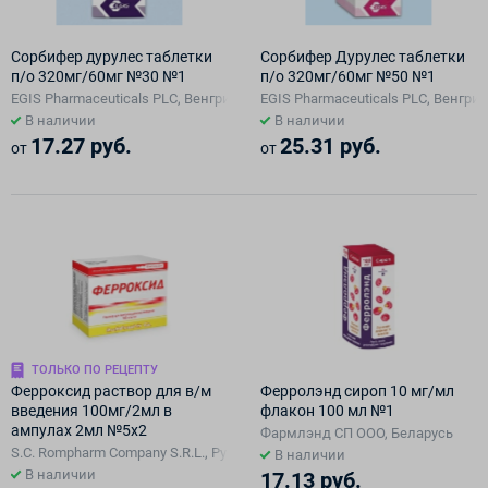
Сорбифер дурулес таблетки
Сорбифер Дурулес таблетки
п/о 320мг/60мг №30 №1
п/о 320мг/60мг №50 №1
EGIS Pharmaceuticals PLC, Венгрия
EGIS Pharmaceuticals PLC, Венгрия
В наличии
В наличии
17.27 руб.
25.31 руб.
от
от
ТОЛЬКО ПО РЕЦЕПТУ
Ферроксид раствор для в/м
Ферролэнд сироп 10 мг/мл
введения 100мг/2мл в
флакон 100 мл №1
ампулах 2мл №5х2
Фармлэнд СП ООО, Беларусь
S.C. Rompharm Company S.R.L., Румыния упаковано Лекфарм СООО, Бел
В наличии
В наличии
17.13 руб.