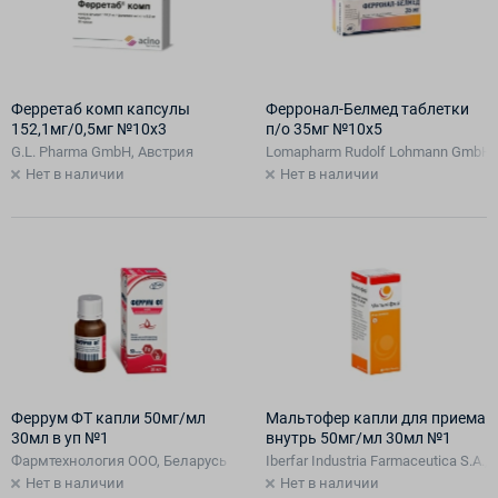
Ферретаб комп капсулы
Ферронал-Белмед таблетки
152,1мг/0,5мг №10х3
п/о 35мг №10х5
G.L. Pharma GmbH, Австрия
Lomapharm Rudolf Lohmann GmbH 
Нет в наличии
Нет в наличии
Феррум ФТ капли 50мг/мл
Мальтофер капли для приема
30мл в уп №1
внутрь 50мг/мл 30мл №1
Фармтехнология ООО, Беларусь
Iberfar Industria Farmaceutica S.A.,
Нет в наличии
Нет в наличии