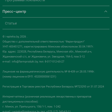
Программы лояльности
Пресс–центр
Статьи
© i-apteka.by, 2026 .
Общество с дополнительной ответственностью "Фарм-продукт"
УНП 400451271, зарегистрировано Минским облисполком 30.04.1997г.
Юр. адрес: 223028, Республика Беларусь, Минская обл., Минский р-н,
Ждановичский с/с, аг.Ждановичи, ул. Звездная, 19А-5, пом.5-12
e-mail:
info@farmprodukt.by
, тел: 8-017-512-65-27
Лицензия на фармацевтическую деятельность № Ф-439 от 28.05.1998г.
(номер лицензии в ЕРЛ: 43200000061231)
Регистрация в Торговом реестре Республики Беларусь №723293 от 31.07.2024
Интернет-аптека (розничная реализация лекарственных препаратов
дистанционным способом):
г. Минск, ул. Притыцкого, 156/1-1, пом. 1-242
e-mail:
i-apteka@inpharma.by
, тел: +375 (17) 243-63-11