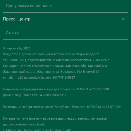
Программы лояльности
Пресс–центр
Статьи
© i-apteka.by, 2026 .
Общество с дополнительной ответственностью "Фарм-продукт"
УНП 400451271, зарегистрировано Минским облисполком 30.04.1997г.
Юр. адрес: 223028, Республика Беларусь, Минская обл., Минский р-н,
Ждановичский с/с, аг.Ждановичи, ул. Звездная, 19А-5, пом.5-12
e-mail:
info@farmprodukt.by
, тел: 8-017-512-65-27
Лицензия на фармацевтическую деятельность № Ф-439 от 28.05.1998г.
(номер лицензии в ЕРЛ: 43200000061231)
Регистрация в Торговом реестре Республики Беларусь №723293 от 31.07.2024
Интернет-аптека (розничная реализация лекарственных препаратов
дистанционным способом):
г. Минск, ул. Притыцкого, 156/1-1, пом. 1-242