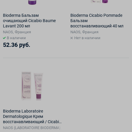
Bioderma Бальзам
Bioderma Cicabio Pommade
очищающий Cicabio Baume
Бальзам
Lavant 200 мл
восстанавливающий 40 мл
NAOS, Франция
NAOS, Франция
В наличии
Нет в наличии
52.36 руб.
Bioderma Laboratoire
Dermatologique Крем
восстанавливающий / Cicabio
cream 40 мл
NAOS (LABORATOIRE BIODERMA), Франция