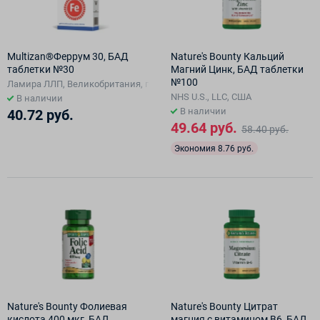
Multizan®Феррум 30, БАД
Nature's Bounty Кальций
таблетки №30
Магний Цинк, БАД таблетки
№100
Ламира ЛЛП, Великобритания, произведено Квест Витаминз Мидл Ист
NHS U.S., LLC, США
В наличии
В наличии
40.72 руб.
49.64 руб.
58.40 руб.
Экономия 8.76 руб.
Nature's Bounty Фолиевая
Nature's Bounty Цитрат
кислота 400 мкг, БАД
магния с витамином В6, БАД