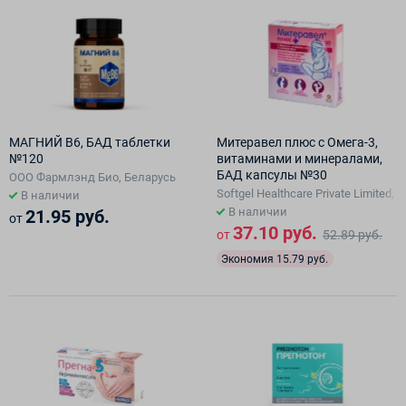
МАГНИЙ В6, БАД таблетки
Митеравел плюс с Омега-3,
№120
витаминами и минералами,
БАД капсулы №30
ООО Фармлэнд Био, Беларусь
Softgel Healthcare Private Limited,
В наличии
В наличии
21.95 руб.
от
37.10 руб.
от
52.89 руб.
Экономия 15.79 руб.