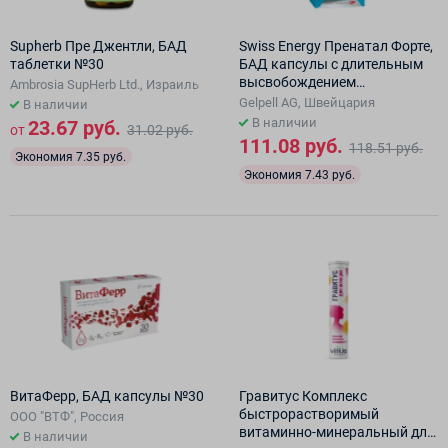
Supherb Пре Джентли, БАД
Swiss Energy Пренатал Форте,
таблетки №30
БАД капсулы с длительным
высвобождением
Ambrosia SupHerb Ltd., Израиль
действующих веществ №60
Gelpell AG, Швейцария
В наличии
В наличии
23.67 руб.
от
31.02 руб.
111.08 руб.
118.51 руб.
Экономия 7.35 руб.
Экономия 7.43 руб.
ВитаФерр, БАД капсулы №30
Гравитус Комплекс
быстрорастворимый
ООО "ВТФ", Россия
витаминно-минеральный для
В наличии