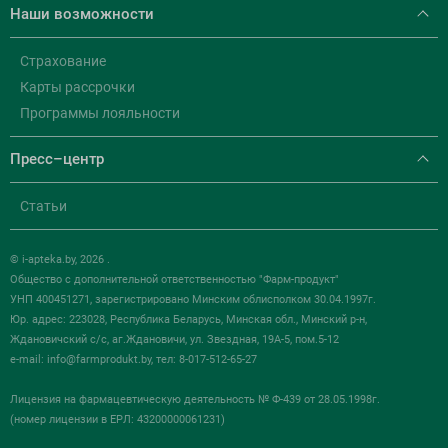
Наши возможности
Страхование
Карты рассрочки
Программы лояльности
Пресс–центр
Статьи
© i-apteka.by, 2026 .
Общество с дополнительной ответственностью "Фарм-продукт"
УНП 400451271, зарегистрировано Минским облисполком 30.04.1997г.
Юр. адрес: 223028, Республика Беларусь, Минская обл., Минский р-н,
Ждановичский с/с, аг.Ждановичи, ул. Звездная, 19А-5, пом.5-12
e-mail:
info@farmprodukt.by
, тел: 8-017-512-65-27
Лицензия на фармацевтическую деятельность № Ф-439 от 28.05.1998г.
(номер лицензии в ЕРЛ: 43200000061231)