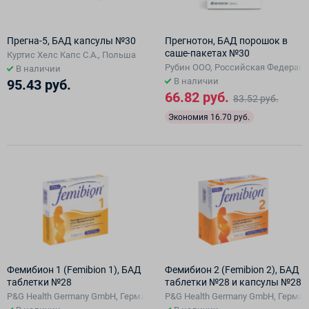
Прегна-5, БАД капсулы №30
Прегнотон, БАД порошок в
саше-пакетах №30
Куртис Хелс Капс С.A., Польша
Рубин ООО, Российская Федерац
В наличии
В наличии
95.43 руб.
66.82 руб.
83.52 руб.
Экономия 16.70 руб.
Фемибион 1 (Femibion 1), БАД
Фемибион 2 (Femibion 2), БАД
таблетки №28
таблетки №28 и капсулы №28
P&G Health Germany GmbH, Германия / произв. P&G Health Austria GmbH 
P&G Health Germany GmbH, Германи