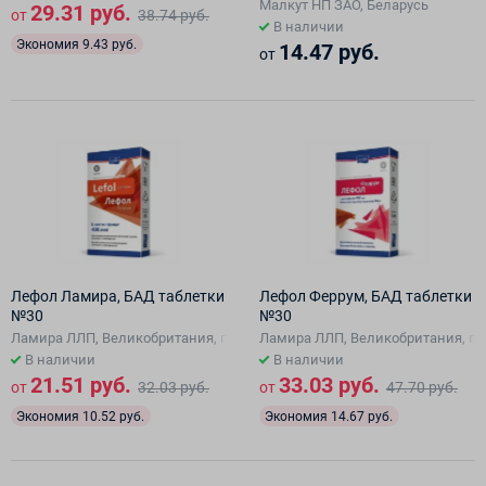
женщин, БАД таблетки №20
Малкут НП ЗАО, Беларусь
29.31 руб.
от
38.74 руб.
В наличии
Экономия 9.43 руб.
14.47 руб.
от
Лефол Ламира, БАД таблетки
Лефол Феррум, БАД таблетки
№30
№30
Ламира ЛЛП, Великобритания, произведено Квест Витаминз Мидл Ист
Ламира ЛЛП, Великобритания, пр
В наличии
В наличии
21.51 руб.
33.03 руб.
от
32.03 руб.
от
47.70 руб.
Экономия 10.52 руб.
Экономия 14.67 руб.