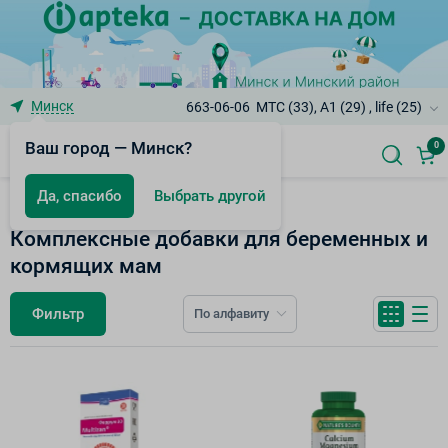
Минск
663-06-06
МТС (33), A1 (29) , life (25)
Ваш город — Минск?
0
Да, спасибо
Выбрать другой
БАД к пище
Комплексные добавки для беременных и
кормящих мам
Фильтр
По алфавиту