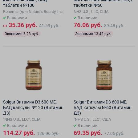
таблетки №100
таблетки №60
Bohemia (для Nature's Bounty, Inc), США
NHS U.S., LLC, США
В наличии
В наличии
35.36 руб.
76.06 руб.
от
41.59 руб.
89.48 руб.
Экономия 6.23 руб.
Экономия 13.42 руб.
Solgar Витамин D3 600 МЕ,
Solgar Витамин D3 600 МЕ,
БАД капсулы №120 (Витамин
БАД капсулы №60 (Витамин
Д3)
Д3)
"NHS U.S., LLC", США
"NHS U.S., LLC", США
В наличии
В наличии
114.27 руб.
69.35 руб.
126.96 руб.
77.05 руб.