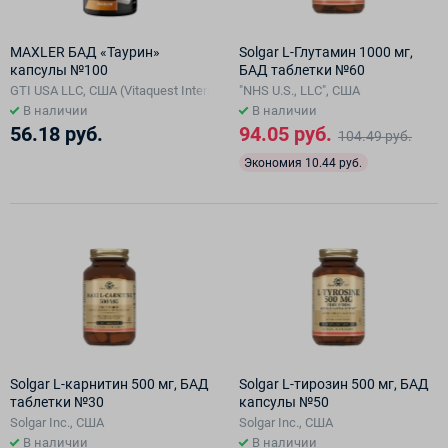
MAXLER БАД «Таурин»
Solgar L-Глутамин 1000 мг,
капсулы №100
БАД таблетки №60
GTI USA LLC, США (Vitaquest International LLC ), США
"NHS U.S., LLC", США
В наличии
В наличии
56.18 руб.
94.05 руб.
104.49 руб.
Экономия 10.44 руб.
Solgar L-карнитин 500 мг, БАД
Solgar L-тирозин 500 мг, БАД
таблетки №30
капсулы №50
Solgar Inc., США
Solgar Inc., США
В наличии
В наличии