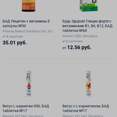
БАД Лецитин + витамины Е
Будь Здоров! Глицин форте с
капсулы №30
витаминами В1, В6, В12, БАД
таблетки №60
Pharma Market Solutions SIA, Латвия
Аматег ОДО, Беларусь
В наличии
В наличии
35.01 руб.
12.56 руб.
от
Витус L-карнитин 900, БАД
Витус с L-карнитином, БАД
таблетки №17
таблетки №17
Малкут НП ЗАО, Беларусь
Малкут НП ЗАО, Беларусь