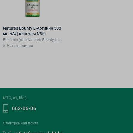
Nature's Bounty L-Аргинин 500
мг, БАД капсулы №50
Bohemia (для Nature's Bounty, Inc), США
Нет в наличии
МТС, A1, life:)
663-06-06
Электронная почта