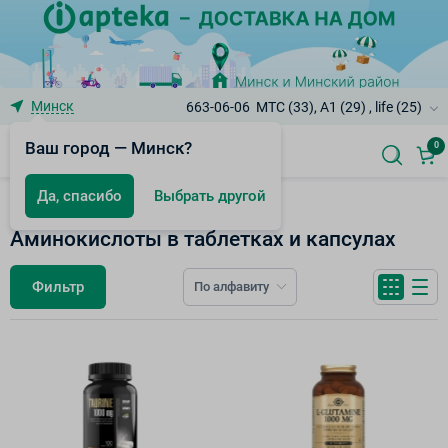
Минск
663-06-06
МТС (33), A1 (29) , life (25)
Ваш город — Минск?
0
Да, спасибо
Выбрать другой
БАД к пище
Аминокислоты в таблетках и капсулах
Фильтр
По алфавиту