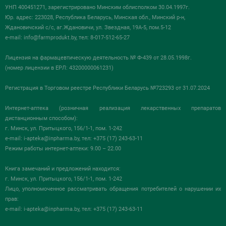
УНП 400451271, зарегистрировано Минским облисполком 30.04.1997г.
Юр. адрес: 223028, Республика Беларусь, Минская обл., Минский р-н,
Ждановичский с/с, аг.Ждановичи, ул. Звездная, 19А-5, пом.5-12
e-mail:
info@farmprodukt.by
, тел: 8-017-512-65-27
Лицензия на фармацевтическую деятельность № Ф-439 от 28.05.1998г.
(номер лицензии в ЕРЛ: 43200000061231)
Регистрация в Торговом реестре Республики Беларусь №723293 от 31.07.2024
Интернет-аптека (розничная реализация лекарственных препаратов
дистанционным способом):
г. Минск, ул. Притыцкого, 156/1-1, пом. 1-242
e-mail:
i-apteka@inpharma.by
, тел: +375 (17) 243-63-11
Режим работы интернет-аптеки: 9.00 – 22.00
Книга замечаний и предложений находится:
г. Минск, ул. Притыцкого, 156/1-1, пом. 1-242
Лицо, уполномоченное рассматривать обращения потребителей о нарушении их
прав:
e-mail:
i-apteka@inpharma.by
, тел: +375 (17) 243-63-11