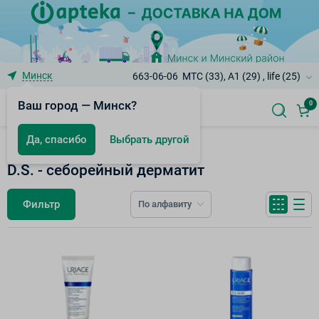
Минск
663-06-06
МТС (33), A1 (29) , life (25)
Ваш город — Минск?
0
Да, спасибо
Выбрать другой
Uriage
D.S. - себорейный дерматит
Фильтр
По алфавиту