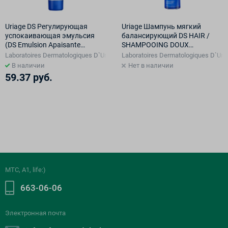
Uriage DS Регулирующая
Uriage Шампунь мягкий
успокаивающая эмульсия
балансирующий DS HAIR /
(DS Emulsion Apaisante
SHAMPOOING DOUX
Regulatrice), 40 мл
EQUILIBRANT, 200 мл
Laboratoires Dermatologiques D`Uriage, Франция
Laboratoires Dermatologiques D`Ur
В наличии
Нет в наличии
59.37 руб.
МТС, A1, life:)
663-06-06
Электронная почта