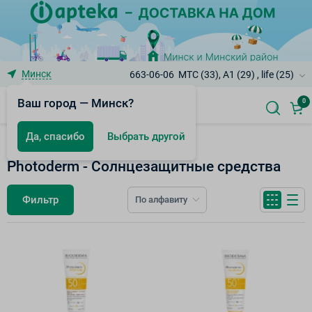
Минск
663-06-06
МТС (33), A1 (29) , life (25)
Ваш город — Минск?
0
Да, спасибо
Выбрать другой
Bioderma
Photoderm - Солнцезащитные средства
Фильтр
По алфавиту