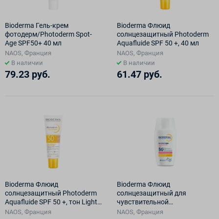
Bioderma Гель-крем
Bioderma Флюид
фотодерм/Photoderm Spot-
солнцезащитный Photoderm
Age SPF50+ 40 мл
Aquafluide SPF 50 +, 40 мл
NAOS, Франция
NAOS, Франция
В наличии
В наличии
79.23 руб.
61.47 руб.
Bioderma Флюид
Bioderma Флюид
солнцезащитный Photoderm
солнцезащитный для
Aquafluide SPF 50 +, тон Light,
чувствительной
40 мл
кожи\Photoderm Ultra-fluid
NAOS, Франция
NAOS, Франция