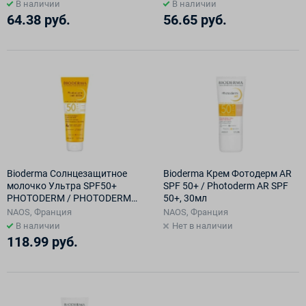
AR+ SPF50+ 40 мл
В наличии
В наличии
64.38 руб.
56.65 руб.
Bioderma Солнцезащитное
Bioderma Крем Фотодерм AR
молочко Ультра SPF50+
SPF 50+ / Photoderm AR SPF
PHOTODERM / PHOTODERM
50+, 30мл
LAIT ULTRA SPF50+, 200 мл
NAOS, Франция
NAOS, Франция
В наличии
Нет в наличии
118.99 руб.