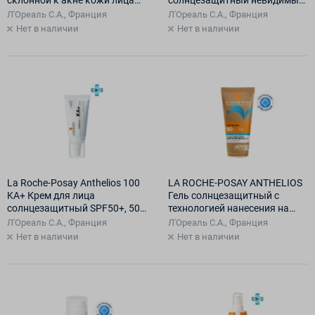
склонной к акне кожи лица
солнцезащитный невидимый
солнцезащитный
SPF 30 200мл
Л'Ореаль С.А., Франция
Л'Ореаль С.А., Франция
SPF50+/PPD27, 50 мл
Нет в наличии
Нет в наличии
La Roche-Posay Anthelios 100
LA ROCHE-POSAY ANTHELIOS
KA+ Крем для лица
Гель солнцезащитный с
солнцезащитный SPF50+, 50
технологией нанесения на
мл
влажную кожу SPF 50+, 200
Л'Ореаль С.А., Франция
Л'Ореаль С.А., Франция
мл
Нет в наличии
Нет в наличии