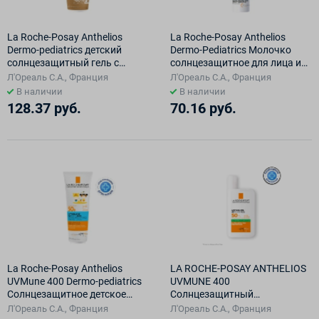
La Roche-Posay Anthelios
La Roche-Posay Anthelios
Dermo-pediatrics детский
Dermo-Pediatrics Молочко
солнцезащитный гель с
солнцезащитное для лица и
технологией нанесения на
тела для младенцев и детей
Л'Ореаль С.А., Франция
Л'Ореаль С.А., Франция
влажную кожу для лица и
SPF50+ 50 мл
В наличии
В наличии
тела SPF 50+ 200 мл
128.37 руб.
70.16 руб.
La Roche-Posay Anthelios
LA ROCHE-POSAY ANTHELIOS
UVMune 400 Dermo-pediatrics
UVMUNE 400
Солнцезащитное детское
Солнцезащитный
увлажняющее молочко для
матирующий флюид для лица
Л'Ореаль С.А., Франция
Л'Ореаль С.А., Франция