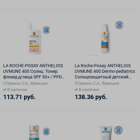
LA ROCHE-POSAY ANTHELIOS
La Roche-Posay ANTHELIOS
UVMUNE 400 Солнц. Тонир.
UVMUNE 400 Dermo-pediatrics
флюид д/лица SPF 50+ / PPD
Солнцезащитный детский
42 50мл
спрей для лица и тела SPF
Л'Ореаль С.А., Франция
Л'Ореаль С.А., Франция
50+/PPD 27, 200 мл
В наличии
В наличии
113.71 руб.
138.36 руб.