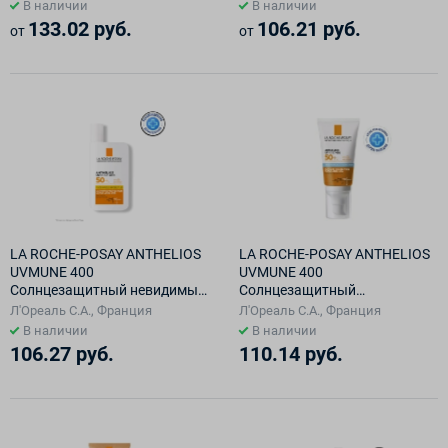
лица и тела SPF50+/PPD 26,
SPF 50+ / PPD 56, 50 мл
В наличии
В наличии
250 мл
133.02 руб.
106.21 руб.
от
от
LA ROCHE-POSAY ANTHELIOS
LA ROCHE-POSAY ANTHELIOS
UVMUNE 400
UVMUNE 400
Солнцезащитный невидимый
Солнцезащитный
флюид для лица SPF 50+ /
увлажняющий крем для лица
Л'Ореаль С.А., Франция
Л'Ореаль С.А., Франция
PPD 42, 50 мл
SPF 50+ / PPD 30, 50 мл
В наличии
В наличии
106.27 руб.
110.14 руб.