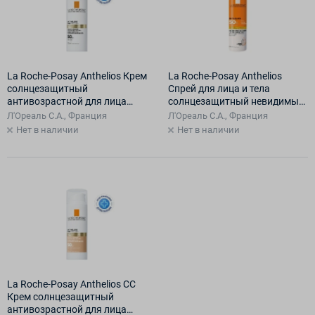
La Roche-Posay Anthelios Крем
La Roche-Posay Anthelios
солнцезащитный
Спрей для лица и тела
антивозрастной для лица
солнцезащитный невидимый
SPF50/PPD19, 50 мл
SPF50+/PPD34, 200 мл
Л'Ореаль С.А., Франция
Л'Ореаль С.А., Франция
Нет в наличии
Нет в наличии
La Roche-Posay Anthelios СС
Крем солнцезащитный
антивозрастной для лица