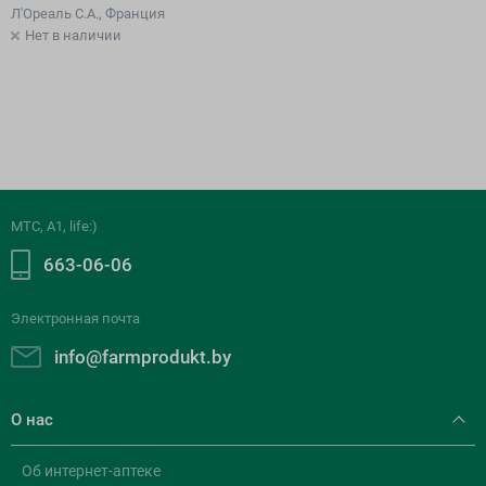
SPF50/PPD19, 50 мл
Л'Ореаль С.А., Франция
Нет в наличии
МТС, A1, life:)
663-06-06
Электронная почта
info@farmprodukt.by
О нас
Об интернет-аптеке