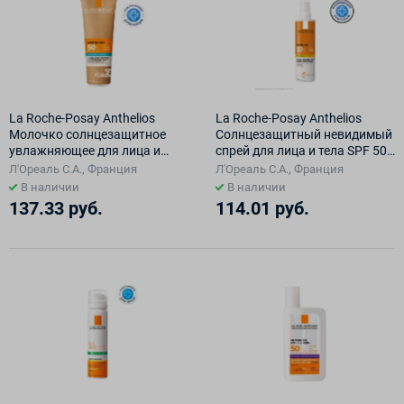
La Roche-Posay Anthelios
La Roche-Posay Anthelios
Молочко солнцезащитное
Солнцезащитный невидимый
увлажняющее для лица и
спрей для лица и тела SPF 50+
тела SPF50+/PPD30, 250 мл
200мл
Л'Ореаль С.А., Франция
Л'Ореаль С.А., Франция
В наличии
В наличии
137.33 руб.
114.01 руб.