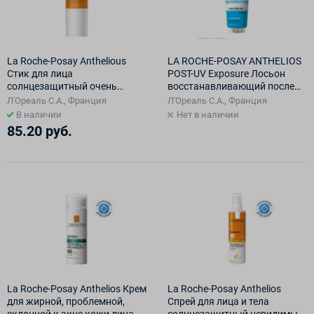
La Roche-Posay Anthelious
LA ROCHE-POSAY ANTHELIOS
Стик для лица
POST-UV Exposure Лосьон
солнцезащитный очень
восстанавливающий после
высокая степнь защиты SPF
пребывания на солнце для
Л'Ореаль С.А., Франция
Л'Ореаль С.А., Франция
50+/PPD28 9гр
лица и тела, 200 мл
В наличии
Нет в наличии
85.20 руб.
La Roche-Posay Anthelios Крем
La Roche-Posay Anthelios
для жирной, проблемной,
Спрей для лица и тела