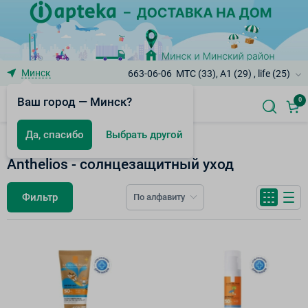
Минск
663-06-06
МТС (33), A1 (29) , life (25)
Ваш город — Минск?
0
Да, спасибо
Выбрать другой
La Roche-Posay
Anthelios - солнцезащитный уход
Фильтр
По алфавиту