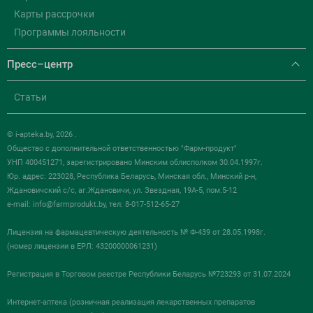
Карты рассрочки
Программы лояльности
Пресс–центр
Статьи
© i-apteka.by, 2026 .
Общество с дополнительной ответственностью "Фарм-продукт"
УНП 400451271, зарегистрировано Минским облисполком 30.04.1997г.
Юр. адрес: 223028, Республика Беларусь, Минская обл., Минский р-н,
Ждановичский с/с, аг.Ждановичи, ул. Звездная, 19А-5, пом.5-12
e-mail:
info@farmprodukt.by
, тел: 8-017-512-65-27
Лицензия на фармацевтическую деятельность № Ф-439 от 28.05.1998г.
(номер лицензии в ЕРЛ: 43200000061231)
Регистрация в Торговом реестре Республики Беларусь №723293 от 31.07.2024
Интернет-аптека (розничная реализация лекарственных препаратов