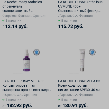
La Roche-Posay Anthelios
LA ROCHE-POSAY Anthelious
Спрей-вуаль
UVMUNE 400+
солнцезащитный
Солнцезащитный флюид
матирующий для лица SPF
против пигментации для лица
Сопрокос, Франция, Франция
Л'Ореаль С.А., Франция
50+, 75 мл
SPF50+ 50мл
В наличии
В наличии
112.14 руб.
115.72 руб.
LA ROCHE-POSAY MELA B3
LA ROCHE-POSAY MELA B3
Концентрированная
Крем-уход против
сыворотка против всех видов
пигментации SPF30, 40 мл
пигментации, 30 мл
Л'Ореаль С.А., Франция
Л'Ореаль С.А., Франция
В наличии
В наличии
182.93 руб.
130.91 руб.
от
от