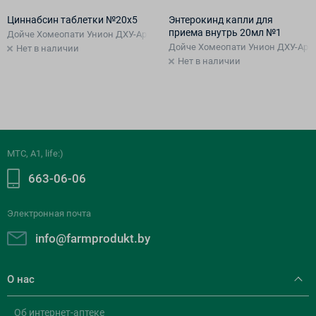
Циннабсин таблетки №20х5
Энтерокинд капли для
приема внутрь 20мл №1
Дойче Хомеопати Унион ДХУ-Арцнаймиттель ГмбХ & Ко КГ, Германия
Дойче Хомеопати Унион ДХУ-Арцн
Нет в наличии
Нет в наличии
МТС, A1, life:)
663-06-06
Электронная почта
info@farmprodukt.by
О нас
Об интернет-аптеке