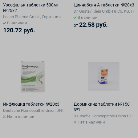
Урсофальк таблетки 500мг
Циннабсин А таблетки №20х3
№25х2
Dr. Gustav Klein GmbH & Co. KG, Г
Losan Pharma GmbH, Германия
В наличии
В наличии
22.58 руб.
от
120.72 руб.
Инфлюцид таблетки №20х3
Дормикинд таблетки №150
№1
Deutsche Homoopathie-Union DHU-Arzneimittel GmbH & Co. KG., Германия m
Deutsche Homoopathie-Union DHU-Ar
Нет в наличии
Нет в наличии