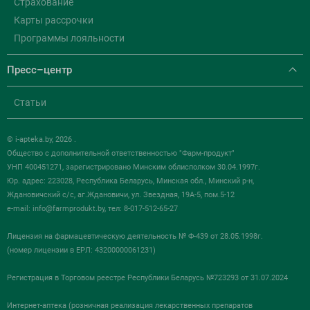
Страхование
Карты рассрочки
Программы лояльности
Пресс–центр
Статьи
© i-apteka.by, 2026 .
Общество с дополнительной ответственностью "Фарм-продукт"
УНП 400451271, зарегистрировано Минским облисполком 30.04.1997г.
Юр. адрес: 223028, Республика Беларусь, Минская обл., Минский р-н,
Ждановичский с/с, аг.Ждановичи, ул. Звездная, 19А-5, пом.5-12
e-mail:
info@farmprodukt.by
, тел: 8-017-512-65-27
Лицензия на фармацевтическую деятельность № Ф-439 от 28.05.1998г.
(номер лицензии в ЕРЛ: 43200000061231)
Регистрация в Торговом реестре Республики Беларусь №723293 от 31.07.2024
Интернет-аптека (розничная реализация лекарственных препаратов