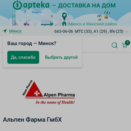
Минск
663-06-06
МТС (33), A1 (29) , life (25)
Ваш город — Минск?
0
Да, спасибо
Выбрать другой
Бренды
Альпен Фарма ГмбХ