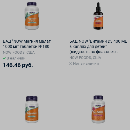
БАД "NOW Магния малат
БАД NOW "Витамин D3 400 МЕ
1000 мг" таблетки №180
в каплях для детей"
(жидкость во флаконе с
NOW FOODS, США
дозатором) №1
NOW FOODS, США
В наличии
Нет в наличии
146.46 руб.