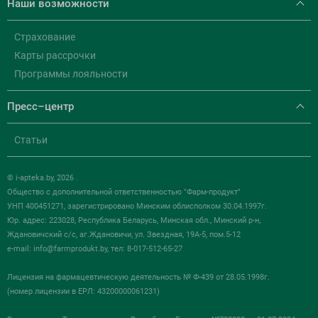
Наши возможности
Страхование
Карты рассрочки
Программы лояльности
Пресс–центр
Статьи
© i-apteka.by, 2026 .
Общество с дополнительной ответственностью "Фарм-продукт"
УНП 400451271, зарегистрировано Минским облисполком 30.04.1997г.
Юр. адрес: 223028, Республика Беларусь, Минская обл., Минский р-н,
Ждановичский с/с, аг.Ждановичи, ул. Звездная, 19А-5, пом.5-12
e-mail:
info@farmprodukt.by
, тел: 8-017-512-65-27
Лицензия на фармацевтическую деятельность № Ф-439 от 28.05.1998г.
(номер лицензии в ЕРЛ: 43200000061231)