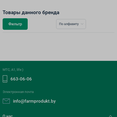
Товары данного бренда
Фильтр
По алфавиту
К сожалению, по вашему запросу нет товаров
МТС, A1, life:)
663-06-06
Электронная почта
info@farmprodukt.by
О нас