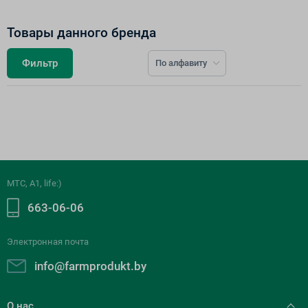
Товары данного бренда
Фильтр
По алфавиту
К сожалению, по вашему запросу нет товаров
МТС, A1, life:)
663-06-06
Электронная почта
info@farmprodukt.by
О нас