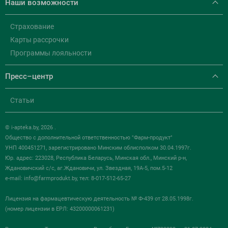
Наши возможности
Страхование
Карты рассрочки
Программы лояльности
Пресс–центр
Статьи
© i-apteka.by, 2026 .
Общество с дополнительной ответственностью "Фарм-продукт"
УНП 400451271, зарегистрировано Минским облисполком 30.04.1997г.
Юр. адрес: 223028, Республика Беларусь, Минская обл., Минский р-н,
Ждановичский с/с, аг.Ждановичи, ул. Звездная, 19А-5, пом.5-12
e-mail:
info@farmprodukt.by
, тел: 8-017-512-65-27
Лицензия на фармацевтическую деятельность № Ф-439 от 28.05.1998г.
(номер лицензии в ЕРЛ: 43200000061231)