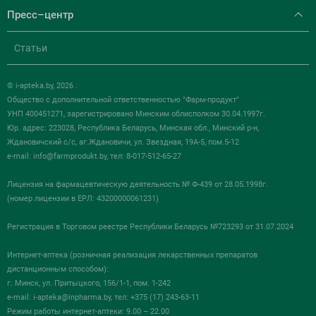
Пресс–центр
Статьи
© i-apteka.by, 2026 .
Общество с дополнительной ответственностью "Фарм-продукт"
УНП 400451271, зарегистрировано Минским облисполком 30.04.1997г.
Юр. адрес: 223028, Республика Беларусь, Минская обл., Минский р-н,
Ждановичский с/с, аг.Ждановичи, ул. Звездная, 19А-5, пом.5-12
e-mail:
info@farmprodukt.by
, тел: 8-017-512-65-27
Лицензия на фармацевтическую деятельность № Ф-439 от 28.05.1998г.
(номер лицензии в ЕРЛ: 43200000061231)
Регистрация в Торговом реестре Республики Беларусь №723293 от 31.07.2024
Интернет-аптека (розничная реализация лекарственных препаратов
дистанционным способом):
г. Минск, ул. Притыцкого, 156/1-1, пом. 1-242
e-mail:
i-apteka@inpharma.by
, тел: +375 (17) 243-63-11
Режим работы интернет-аптеки: 9.00 – 22.00