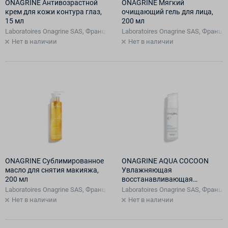
ONAGRINE Антивозрастной
ONAGRINE Мягкий
крем для кожи контура глаз,
очищающий гель для лица,
15 мл
200 мл
Laboratoires Onagrine SAS, Франция, Франция
Laboratoires Onagrine SAS, Франц
Нет в наличии
Нет в наличии
ONAGRINE Сублимированное
ONAGRINE AQUA COCOON
масло для снятия макияжа,
Увлажняющая
200 мл
восстанавливающая
сыворотка, 30 мл
Laboratoires Onagrine SAS, Франция, Франция
Laboratoires Onagrine SAS, Франц
Нет в наличии
Нет в наличии