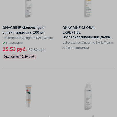
ONAGRINE Молочко для
ONAGRINE GLOBAL
снятия макияжа, 200 мл
EXPERTISE
Восстанавливающий дневной
Laboratoires Onagrine SAS, Франция, Франция
лифтинг-крем, 40 мл
Laboratoires Onagrine SAS, Франц
В наличии
Нет в наличии
25.53 руб.
37.82 руб.
Экономия 12.29 руб.