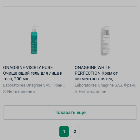
ONAGRINE VISIBLY PURE
ONAGRINE WHITE
Очищающий гель для лица и
PERFECTION Крем от
тела, 200 мл
пигментных пятен,
выравнивающий тон кожи
Laboratoires Onagrine SAS, Франция, Франция
Laboratoires Onagrine SAS, Франц
SPF15, 40 мл
Нет в наличии
Нет в наличии
Показать еще
1
2