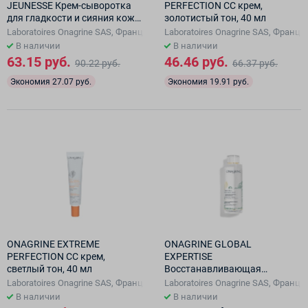
JEUNESSE Крем-сыворотка
PERFECTION СС крем,
для гладкости и сияния кожи,
золотистый тон, 40 мл
30 мл
Laboratoires Onagrine SAS, Франция, Франция
Laboratoires Onagrine SAS, Франц
В наличии
В наличии
63.15 руб.
46.46 руб.
90.22 руб.
66.37 руб.
Экономия 27.07 руб.
Экономия 19.91 руб.
ONAGRINE EXTREME
ONAGRINE GLOBAL
PERFECTION СС крем,
EXPERTISE
светлый тон, 40 мл
Восстанавливающая
растительная эссенция, 200
Laboratoires Onagrine SAS, Франция, Франция
Laboratoires Onagrine SAS, Франц
мл
В наличии
В наличии