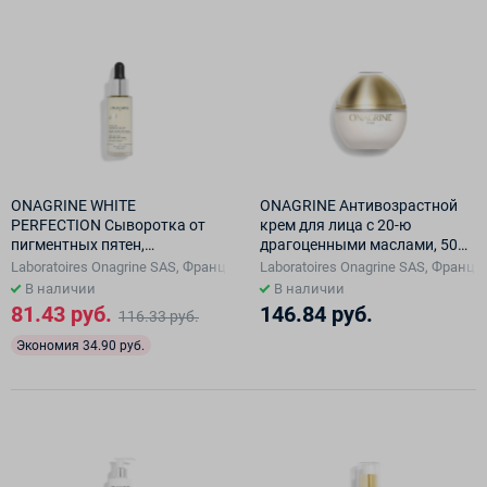
ONAGRINE WHITE
ONAGRINE Антивозрастной
PERFECTION Сыворотка от
крем для лица с 20-ю
пигментных пятен,
драгоценными маслами, 50
выравнивающая тон кожи,
мл
Laboratoires Onagrine SAS, Франция, Франция
Laboratoires Onagrine SAS, Франц
30 мл
В наличии
В наличии
81.43 руб.
146.84 руб.
116.33 руб.
Экономия 34.90 руб.