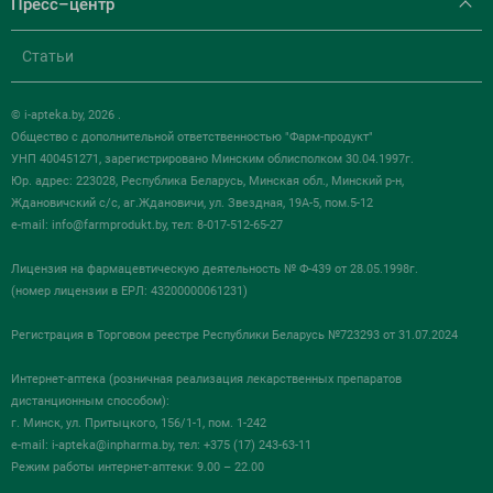
Пресс–центр
Статьи
© i-apteka.by, 2026 .
Общество с дополнительной ответственностью "Фарм-продукт"
УНП 400451271, зарегистрировано Минским облисполком 30.04.1997г.
Юр. адрес: 223028, Республика Беларусь, Минская обл., Минский р-н,
Ждановичский с/с, аг.Ждановичи, ул. Звездная, 19А-5, пом.5-12
e-mail:
info@farmprodukt.by
, тел: 8-017-512-65-27
Лицензия на фармацевтическую деятельность № Ф-439 от 28.05.1998г.
(номер лицензии в ЕРЛ: 43200000061231)
Регистрация в Торговом реестре Республики Беларусь №723293 от 31.07.2024
Интернет-аптека (розничная реализация лекарственных препаратов
дистанционным способом):
г. Минск, ул. Притыцкого, 156/1-1, пом. 1-242
e-mail:
i-apteka@inpharma.by
, тел: +375 (17) 243-63-11
Режим работы интернет-аптеки: 9.00 – 22.00