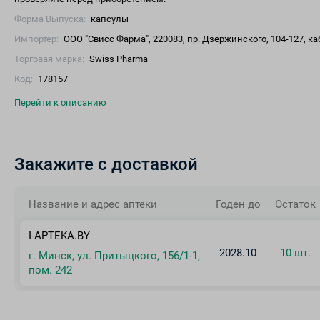
Форма Выпуска:
капсулы
Импортер:
ООО "Свисс Фарма", 220083, пр. Дзержинского, 104-127, к
Торговая марка:
Swiss Pharma
Код:
178157
Перейти к описанию
Закажите с доставкой
Название и адрес аптеки
Годен до
Остаток
I-APTEKA.BY
2028.10
10 шт.
г. Минск, ул. Притыцкого, 156/1-1,
пом. 242