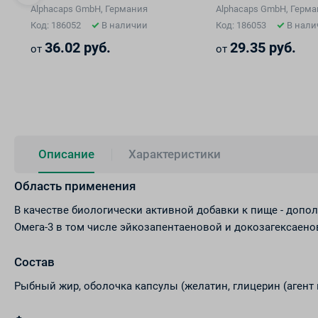
капсулы №30
капсулы №30
Alphacaps GmbH, Германия
Alphacaps GmbH, Герм
Код: 186052
В наличии
Код: 186053
В нали
36.02 руб.
29.35 руб.
от
от
Описание
Характеристики
Область применения
В качестве биологически активной добавки к пище - до
Омега-3 в том числе эйкозапентаеновой и докозагексаено
Состав
Рыбный жир, оболочка капсулы (желатин, глицерин (агент