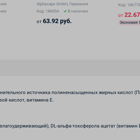
капсулы №30
ания
Alphacaps GmbH, Германия
Код: 18677
чии
Код: 186054
В наличии
22.67
от
63.92 руб.
от
Экономия 5
полнительного источника полиненасыщенных жирных кислот (
вой кислот, витамина E.
 влагоудерживающий), DL-альфа-токоферола ацетат (витамин Е