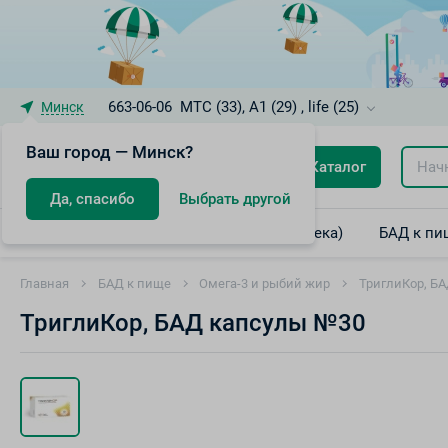
663-06-06
МТС (33), A1 (29) , life (25)
Минск
Ваш город — Минск?
Каталог
Да, спасибо
Выбрать другой
Лекарственные препараты (интернет-аптека)
БАД к пи
Главная
БАД к пище
Омега-3 и рыбий жир
ТриглиКор, Б
ТриглиКор, БАД капсулы №30