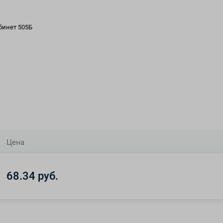
абинет 505Б
Цена
68.34 руб.