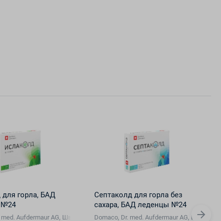
 для горла, БАД
Септаколд для горла без
 №24
сахара, БАД леденцы №24
. med. Aufdermaur AG, Швейцария
Domaco, Dr. med. Aufdermaur AG, Швейцар