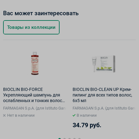
Вас может заинтересовать
Товары из коллекции
BIOCLIN BIO-FORCE
BIOCLIN BIO-CLEAN UP Крем-
Укрепляющий шампунь для
пилинг для всех типов волос,
ослабленных и тонких волос
6х5 мл
(гуарана), 200 мл
талия), Сан-Марино
i S.p.A. di Ricerche Biochimiche, Италия), Италия
FARMAGAN S.p.A. (для Istituto Ganassini S.p.A. di Ricerche Biochimiche, И
FARMAGAN S.p.A. (для Istituto Ganas
Нет в наличии
В наличии
34.79 руб.