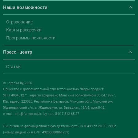
Наши возможности
Страхование
Карты рассрочки
Программы лояльности
Пресс–центр
Статьи
© i-apteka.by, 2026 .
Общество с дополнительной ответственностью "Фарм-продукт"
УНП 400451271, зарегистрировано Минским облисполком 30.04.1997г.
Юр. адрес: 223028, Республика Беларусь, Минская обл., Минский р-н,
Ждановичский с/с, аг.Ждановичи, ул. Звездная, 19А-5, пом.5-12
e-mail:
info@farmprodukt.by
, тел: 8-017-512-65-27
Лицензия на фармацевтическую деятельность № Ф-439 от 28.05.1998г.
(номер лицензии в ЕРЛ: 43200000061231)