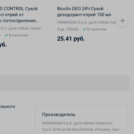
DEO CONTROL Сухой
Bioclin DEO 24Ч Сухой
нт-спрей от
дезодорант-спрей 150 мл
о потоотделения
FARMAGAN S.p.A. (для Istituto Ganassini S.
che Biochimiche, Италия), Сан-Марино
r.l. (для Istituto Ganassini S.p.A. di Ricerche Biochimiche, Италия), Италия
Код: 190692
В наличии
5
В наличии
25.41 руб.
уб.
ельного
Производитель
FARMAGAN S.p.A. (для Istituto Ganassini
S.p.A. di Ricerche Biochimiche, Италия), Сан-