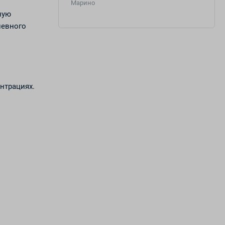
Марино
ную
невного
нтрациях.