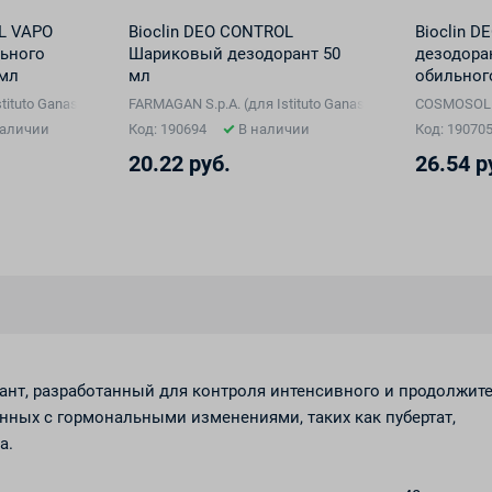
OL VAPO
Bioclin DEO CONTROL
Bioclin 
льного
Шариковый дезодорант 50
дезодора
 мл
мл
обильног
150 мл
che, Италия), Сан-Марино
tituto Ganassini S.p.A. di Ricerche Biochimiche, Италия), Сан-Марино
FARMAGAN S.p.A. (для Istituto Ganassini S.p.A. di Ricer
COSMOSOL S.
наличии
Код: 190694
В наличии
Код: 19070
20.22 руб.
26.54 р
орант, разработанный для контроля интенсивного и продолжит
анных с гормональными изменениями, таких как пубертат,
а.