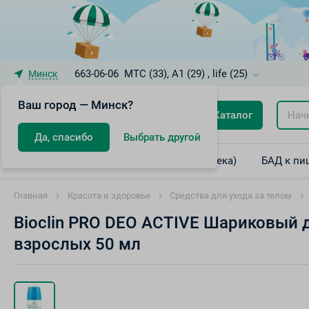
663-06-06
МТС (33), A1 (29) , life (25)
Минск
Ваш город — Минск?
Каталог
Да, спасибо
Выбрать другой
Лекарственные препараты (интернет-аптека)
БАД к пи
Главная
Красота и здоровье
Средства для ухода за телом
Bioclin PRO DEO ACTIVE Шариковый д
взрослых 50 мл