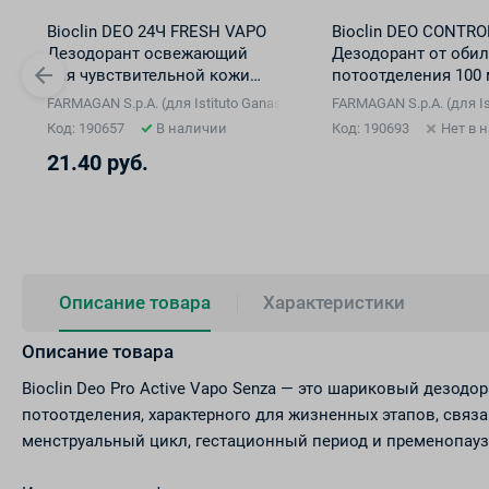
Bioclin DEO 24Ч FRESH VAPO
Bioclin DEO CONTR
Дезодорант освежающий
Дезодорант от оби
для чувствительной кожи
потоотделения 100
100 мл
, Сан-Марино
ini S.p.A. di Ricerche Biochimiche, Италия), Сан-Марино
FARMAGAN S.p.A. (для Istituto Ganassini S.p.A. di Ricerche Biochimi
FARMAGAN S.p.A. (для Is
Код: 190657
В наличии
Код: 190693
Нет в 
21.40 руб.
Описание товара
Характеристики
Описание товара
Bioclin Deo Pro Active Vapo Senza — это шариковый дезод
потоотделения, характерного для жизненных этапов, связ
менструальный цикл, гестационный период и пременопауз