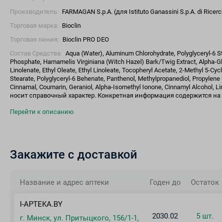
Производитель:
FARMAGAN S.p.A. (для Istituto Ganassini S.p.A. di Rice
Торговая марка:
Bioclin
Торговая линия:
Bioclin PRO DEO
Состав Средства:
Aqua (Water), Aluminum Chlorohydrate, Polyglyceryl-6 St
Phosphate, Hamamelis Virginiana (Witch Hazel) Bark/Twig Extract, Alpha-Glu
Linolenate, Ethyl Oleate, Ethyl Linoleate, Tocopheryl Acetate, 2-Methyl 5-Cycl
Stearate, Polyglyceryl-6 Behenate, Panthenol, Methylpropanediol, Propylene G
Cinnamal, Coumarin, Geraniol, Alpha-Isomethyl Ionone, Cinnamyl Alcohol,
носит справочный характер. Конкретная информация содержится на 
Перейти к описанию
Закажите с доставкой
Название и адрес аптеки
Годен до
Остаток
I-APTEKA.BY
2030.02
5 шт.
г. Минск, ул. Притыцкого, 156/1-1,