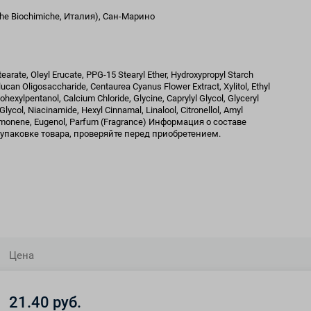
rche Biochimiche, Италия), Сан-Марино
earate, Oleyl Erucate, PPG-15 Stearyl Ether, Hydroxypropyl Starch
can Oligosaccharide, Centaurea Cyanus Flower Extract, Xylitol, Ethyl
ohexylpentanol, Calcium Chloride, Glycine, Caprylyl Glycol, Glyceryl
lycol, Niacinamide, Hexyl Cinnamal, Linalool, Citronellol, Amyl
 Limonene, Eugenol, Parfum (Fragrance) Информация о составе
упаковке товара, проверяйте перед приобретением.
Цена
21.40 руб.