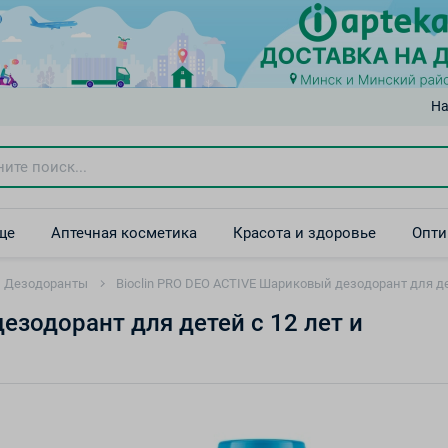
На
ще
Аптечная косметика
Красота и здоровье
Опти
Дезодоранты
Bioclin PRO DEO ACTIVE Шариковый дезодорант для де
езодорант для детей с 12 лет и