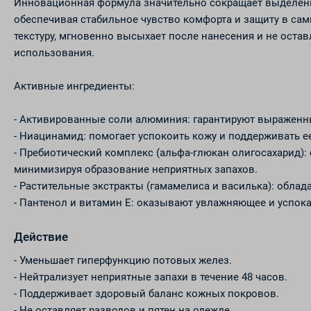
Инновационная формула значительно сокращает выделение 
обеспечивая стабильное чувство комфорта и защиту в сам
текстуру, мгновенно высыхает после нанесения и не оста
использования.
Активные ингредиенты:
- Активированные соли алюминия: гарантируют выраженн
- Ниацинамид: помогает успокоить кожу и поддерживать е
- Пребиотический комплекс (альфа-глюкан олигосахарид)
минимизируя образование неприятных запахов.
- Растительные экстракты (гамамелиса и василька): обл
- Пантенол и витамин Е: оказывают увлажняющее и успок
Действие
- Уменьшает гиперфункцию потовых желез.
- Нейтрализует неприятные запахи в течение 48 часов.
- Поддерживает здоровый баланс кожных покровов.
- Не оставляет разводов и пятен на одежде.