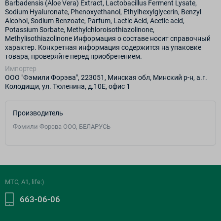
Barbadensis (Aloe Vera) Extract, Lactobacillus Ferment Lysate,
Sodium Hyaluronate, Phenoxyethanol, Ethylhexylglycerin, Benzyl
Alcohol, Sodium Benzoate, Parfum, Lactic Acid, Acetic acid,
Potassium Sorbate, Methylchloroisothiazolinone,
Methylisothiazolinone Информация о составе носит справочный
характер. Конкретная информация содержится на упаковке
товара, проверяйте перед приобретением.
Импортер
ООО "Фэмили Форэва", 223051, Минская обл, Минский р-н, а.г.
Колодищи, ул. Тюленина, д.10Е, офис 1
Производитель
Фэмили Форэва ООО, БЕЛАРУСЬ
МТС, A1, life:)
663-06-06