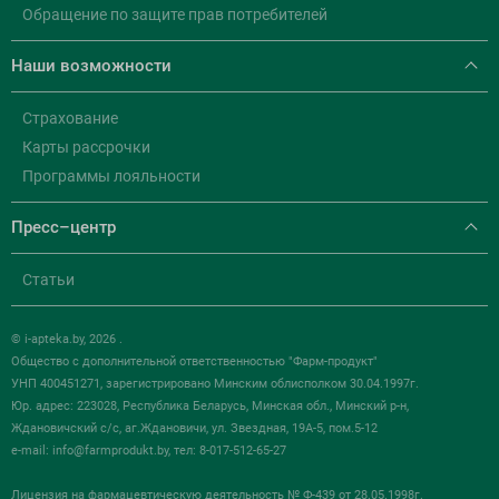
Обращение по защите прав потребителей
Наши возможности
Страхование
Карты рассрочки
Программы лояльности
Пресс–центр
Статьи
© i-apteka.by, 2026 .
Общество с дополнительной ответственностью "Фарм-продукт"
УНП 400451271, зарегистрировано Минским облисполком 30.04.1997г.
Юр. адрес: 223028, Республика Беларусь, Минская обл., Минский р-н,
Ждановичский с/с, аг.Ждановичи, ул. Звездная, 19А-5, пом.5-12
e-mail:
info@farmprodukt.by
, тел: 8-017-512-65-27
Лицензия на фармацевтическую деятельность № Ф-439 от 28.05.1998г.