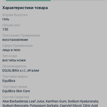
Характеристики товара
Форма Выпуска
гель
Объем (мл)
150
Показания Применения
восстановление
Сфера Применения
лицо и тело
Тип кожи
все типы кожи
Производитель
EQUILIBRA s.r.l., Италия
Торговая марка
Equilibra
Торговая линия
Equilibra Skin Care
Состав Средства
Aloe Barbadensis Leaf Juice, Xanthan Gum, Sodium Hyaluronate,
Sodium Benzoate, Potassium Sorbate, Caprylyl Glycol, Citric Acid