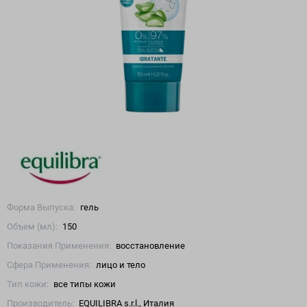
Форма Выпуска:
гель
Объем (мл):
150
Показания Применения:
восстановление
Сфера Применения:
лицо и тело
Тип кожи:
все типы кожи
Производитель:
EQUILIBRA s.r.l., Италия