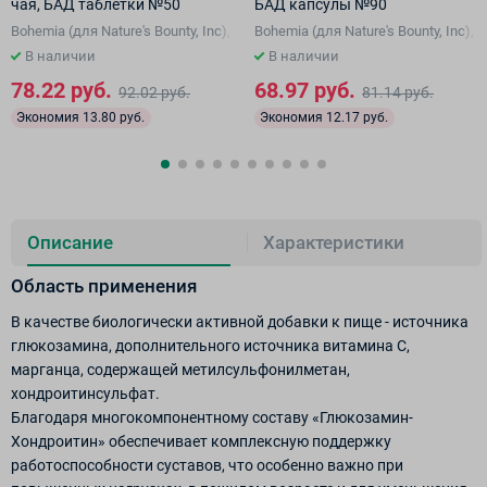
чая, БАД таблетки №50
БАД капсулы №90
Bohemia (для Nature's Bounty, Inc), США
Bohemia (для Nature's Bounty, Inc),
В наличии
В наличии
78.22 руб.
68.97 руб.
92.02 руб.
81.14 руб.
Экономия 13.80 руб.
Экономия 12.17 руб.
Описание
Характеристики
Область применения
В качестве биологически активной добавки к пище - источника
глюкозамина, дополнительного источника витамина С,
марганца, содержащей метилсульфонилметан,
хондроитинсульфат.
Благодаря многокомпонентному составу «Глюкозамин-
Хондроитин» обеспечивает комплексную поддержку
работоспособности суставов, что особенно важно при