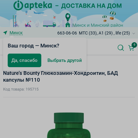
Минск
663-06-06
МТС (33), A1 (29) , life (25)
Ваш город — Минск?
0
Да, спасибо
Выбрать другой
БАД Solgar и Bounty
Nature's Bounty Глюкозамин-Хондроитин, БАД
капсулы №110
Код товара: 195715