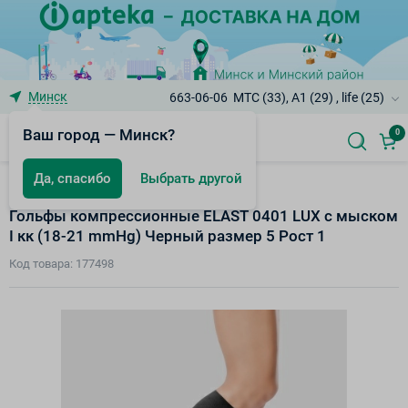
Минск
663-06-06
МТС (33), A1 (29) , life (25)
Ваш город — Минск?
0
Да, спасибо
Выбрать другой
Компрессионные изделия
Гольфы компрессионные ELAST 0401 LUX с мыском
I кк (18-21 mmHg) Черный размер 5 Рост 1
Код товара: 177498