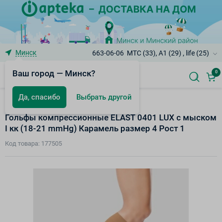
Минск
663-06-06
МТС (33), A1 (29) , life (25)
Ваш город — Минск?
0
Да, спасибо
Выбрать другой
Компрессионные изделия
Гольфы компрессионные ELAST 0401 LUX с мыском
I кк (18-21 mmHg) Карамель размер 4 Рост 1
Код товара: 177505