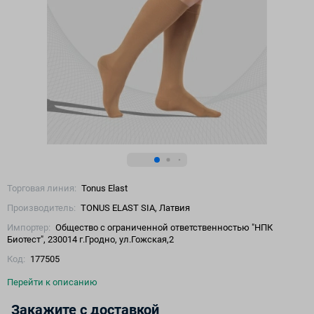
Торговая линия:
Tonus Elast
Производитель:
TONUS ELAST SIA, Латвия
Импортер:
Общество с ограниченной ответственностью "НПК
Биотест", 230014 г.Гродно, ул.Гожская,2
Код:
177505
Перейти к описанию
Закажите с доставкой