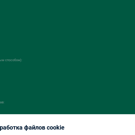
ым способом):
ав:
работка файлов cookie