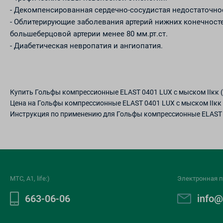
- Декомпенсированная сердечно-сосудистая недостаточно
- Облитерирующие заболевания артерий нижних конечност
большеберцовой артерии менее 80 мм.рт.ст.
- Диабетическая невропатия и ангиопатия.
Купить Гольфы компрессионные ELAST 0401 LUX с мыском IIкк 
Цена на Гольфы компрессионные ELAST 0401 LUX с мыском IIкк 
Инструкция по применению для Гольфы компрессионные ELAST 0
МТС, A1, life:)
Электронная п
663-06-06
info@