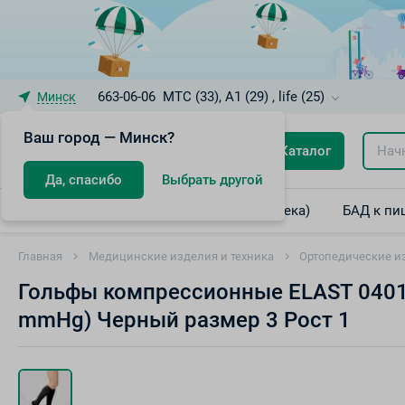
663-06-06
МТС (33), A1 (29) , life (25)
Минск
Ваш город — Минск?
Каталог
Да, спасибо
Выбрать другой
Лекарственные препараты (интернет-аптека)
БАД к пи
Главная
Медицинские изделия и техника
Ортопедические и
Гольфы компрессионные ELAST 0401 
mmHg) Черный размер 3 Рост 1