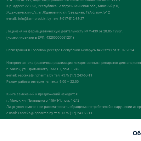
Юр. адрес: 223028, Республика Беларусь, Минская обл., Минский р-н,
Ждановичский с/с, аг.Ждановичи, ул. Звездная, 19А-5, пом.5-12
e-mail:
info@farmprodukt.by
, тел: 8-017-512-65-27
Лицензия на фармацевтическую деятельность № Ф-439 от 28.05.1998г.
(номер лицензии в ЕРЛ: 43200000061231)
Регистрация в Торговом реестре Республики Беларусь №723293 от 31.07.2024
Интернет-аптека (розничная реализация лекарственных препаратов дистанционн
г. Минск, ул. Притыцкого, 156/1-1, пом. 1-242
e-mail:
i-apteka@inpharma.by
, тел: +375 (17) 243-63-11
Режим работы интернет-аптеки: 9.00 – 22.00
Книга замечаний и предложений находится:
г. Минск, ул. Притыцкого, 156/1-1, пом. 1-242
Лицо, уполномоченное рассматривать обращения потребителей о нарушении их пр
e-mail:
i-apteka@inpharma.by
, тел: +375 (17) 243-63-11
ГУ «Государственный фармацевтический надзор
Об
в сфере обращения лекарственных средств «Госфармнадзор»
220030, Республика Беларусь, г. Минск, ул.Мясникова, 32-2