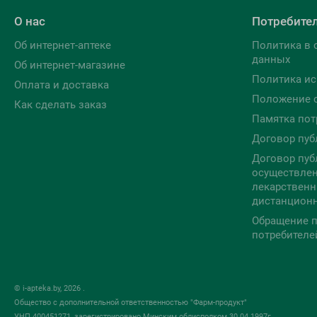
О нас
Потребите
Об интернет-аптеке
Политика в 
данных
Об интернет-магазине
Политика ис
Оплата и доставка
Положение 
Как сделать заказ
Памятка пот
Договор пуб
Договор пуб
осуществлен
лекарственн
дистанцион
Обращение п
потребителе
© i-apteka.by, 2026 .
Общество с дополнительной ответственностью "Фарм-продукт"
УНП 400451271, зарегистрировано Минским облисполком 30.04.1997г.