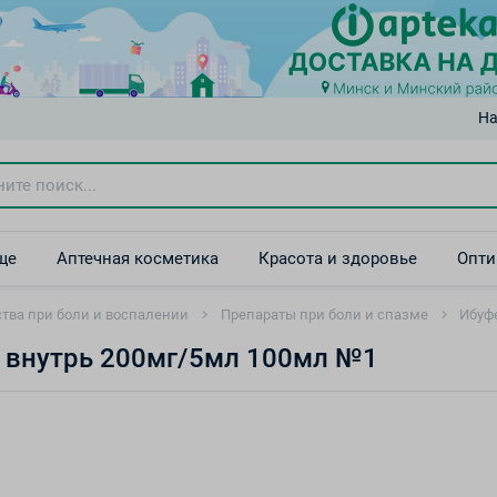
На
ще
Аптечная косметика
Красота и здоровье
Опти
тва при боли и воспалении
Препараты при боли и спазме
Ибуф
а внутрь 200мг/5мл 100мл №1