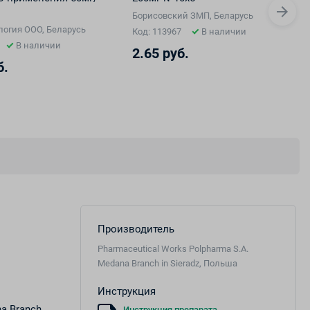
Борисовский ЗМП, Беларусь
огия ООО, Беларусь
Код: 113967
В наличии
В наличии
2.65 руб.
б.
Производитель
Pharmaceutical Works Polpharma S.A.
Medana Branch in Sieradz, Польша
Инструкция
na Branch
Инструкция препарата