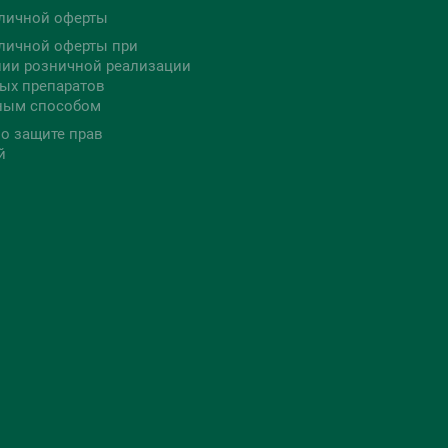
личной оферты
личной оферты при
ии розничной реализации
ых препаратов
ным способом
о защите прав
й