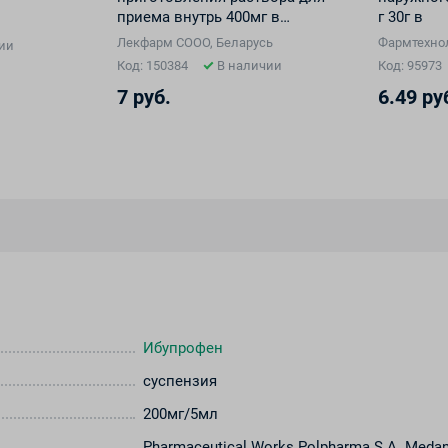
приема внутрь 400мг в
г 30г в
пакетах №10
Лекфарм СООО, Беларусь
Фармтехнол
ии
Код: 150384
В наличии
Код: 95973
7 руб.
6.49 ру
Ибупрофен
суспензия
200мг/5мл
Pharmaceutical Works Polpharma S.A. Meda