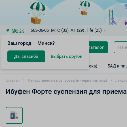
663-06-06
МТС (33), A1 (29) , life (25)
Минск
Ваш город — Минск?
Каталог
Да, спасибо
Выбрать другой
Лекарственные препараты (интернет-аптека)
БАД к пи
Главная
Лекарственные препараты (интернет-аптека)
Лекарс
Ибуфен Форте суспензия для прием