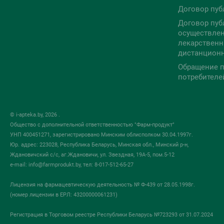
Договор пуб
Договор пуб
осуществлен
лекарственн
дистанцион
Обращение п
потребителе
© i-apteka.by, 2026 .
Общество с дополнительной ответственностью "Фарм-продукт"
УНП 400451271, зарегистрировано Минским облисполком 30.04.1997г.
Юр. адрес: 223028, Республика Беларусь, Минская обл., Минский р-н,
Ждановичский с/с, аг.Ждановичи, ул. Звездная, 19А-5, пом.5-12
e-mail:
info@farmprodukt.by
, тел: 8-017-512-65-27
Лицензия на фармацевтическую деятельность № Ф-439 от 28.05.1998г.
(номер лицензии в ЕРЛ: 43200000061231)
Регистрация в Торговом реестре Республики Беларусь №723293 от 31.07.2024