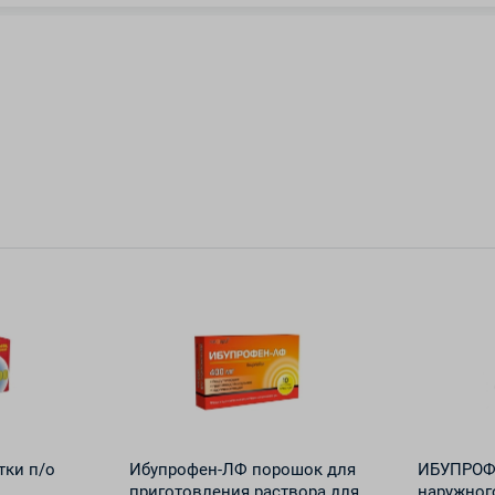
тки п/о
Ибупрофен-ЛФ порошок для
ИБУПРОФ
приготовления раствора для
наружног