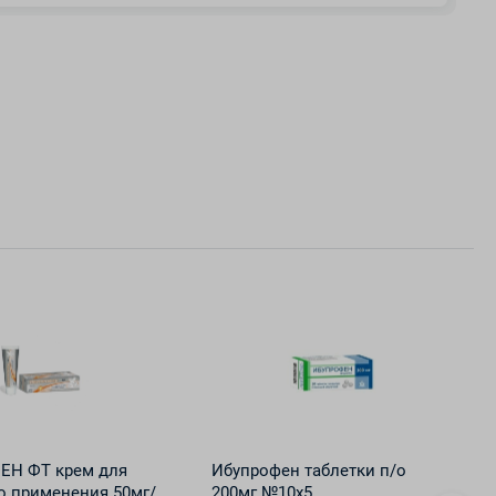
ЕН ФТ крем для
Ибупрофен таблетки п/о
о применения 50мг/
200мг №10х5