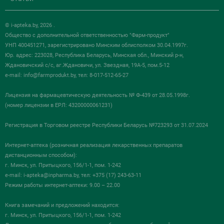
© i-apteka.by, 2026 .
Общество с дополнительной ответственностью "Фарм-продукт"
УНП 400451271, зарегистрировано Минским облисполком 30.04.1997г.
Юр. адрес: 223028, Республика Беларусь, Минская обл., Минский р-н,
Ждановичский с/с, аг.Ждановичи, ул. Звездная, 19А-5, пом.5-12
e-mail:
info@farmprodukt.by
, тел: 8-017-512-65-27
Лицензия на фармацевтическую деятельность № Ф-439 от 28.05.1998г.
(номер лицензии в ЕРЛ: 43200000061231)
Регистрация в Торговом реестре Республики Беларусь №723293 от 31.07.2024
Интернет-аптека (розничная реализация лекарственных препаратов
дистанционным способом):
г. Минск, ул. Притыцкого, 156/1-1, пом. 1-242
e-mail:
i-apteka@inpharma.by
, тел: +375 (17) 243-63-11
Режим работы интернет-аптеки: 9.00 – 22.00
Книга замечаний и предложений находится:
г. Минск, ул. Притыцкого, 156/1-1, пом. 1-242