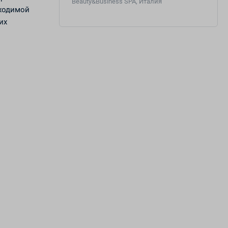
Beauty&Business SPA, Италия
бходимой
их