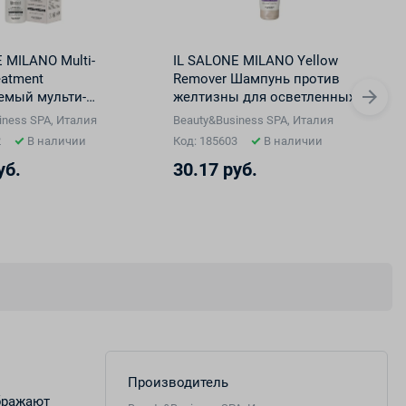
 MILANO Multi-
IL SALONE MILANO Yellow
eatment
Remover Шампунь против
мый мульти-
желтизны для осветленных
альный спрей 12-
и окрашенных волос, 250 мл
iness SPA, Италия
Beauty&Business SPA, Италия
сех типов волос, 200
2
В наличии
Код: 185603
В наличии
уб.
30.17 руб.
Производитель
бражают