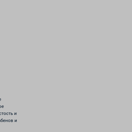
е
ое
стость и
абенов и