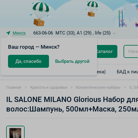
663-06-06
МТС (33), A1 (29) , life (25)
Минск
Ваш город — Минск?
Каталог
Да, спасибо
Выбрать другой
Лекарственные препараты (интернет-аптека)
БАД к пи
Главная
Красота и здоровье
Косметические наборы
IL S
IL SALONE MILANO Glorious Набор для
волос:Шампунь, 500мл+Маска, 250м