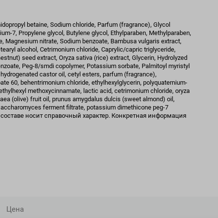
opropyl betaine, Sodium chloride, Parfum (fragrance), Glycol
um-7, Propylene glycol, Butylene glycol, Ethylparaben, Methylparaben,
de, Magnesium nitrate, Sodium benzoate, Bambusa vulgaris extract,
aryl alcohol, Cetrimonium chloride, Caprylic/capric triglyceride,
stnut) seed extract, Oryza sativa (rice) extract, Glycerin, Hydrolyzed
benzoate, Peg-8/smdi copolymer, Potassium sorbate, Palmitoyl myristyl
hydrogenated castor oil, cetyl esters, parfum (fragrance),
te 60, behentrimonium chloride, ethylhexylglycerin, polyquaternium-
, ethylhexyl methoxycinnamate, lactic acid, cetrimonium chloride, oryza
opaea (olive) fruit oil, prunus amygdalus dulcis (sweet almond) oil,
, saccharomyces ferment filtrate, potassium dimethicone peg-7
я о составе носит справочный характер. Конкретная информация
Цена