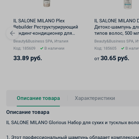
IL SALONE MILANO Plex
IL SALONE MILANO 
Rebuilder Реструктурирующий
Детокс-шампунь дл
бондинг-кондиционер для
типов волос, 500 м
осветленных, окрашенных и
Beauty&Business SPA, Италия
Beauty&Business SPA, 
поврежденных волос, 250 мл
Код: 185609
В наличии
Код: 185605
В нали
33.89 руб.
30.65 руб.
от
Описание товара
Характеристики
Описание товара
IL SALONE MILANO Glorious Набор для сухих и тусклых воло
1. Этот профессиональный шампунь обладает комплексо