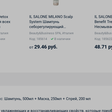
Detox
IL SALONE MILANO Scalp
IL SALONE
я всех
System Шампунь
Benefit Tr
л
себорегулирующий
Несмывае
балансирующий, 250 мл
функцион
Италия
Beauty&Business SPA, Италия
Beauty&Bus
в-1 для в
чии
Код: 185614
В наличии
Код: 18562
мл
29.46 руб.
48.71 р
от
с: Шампунь, 500мл + Маска, 250мл + Спрей, 200 мл
м увлажняющих и восстанавливающих свойств, которые прео