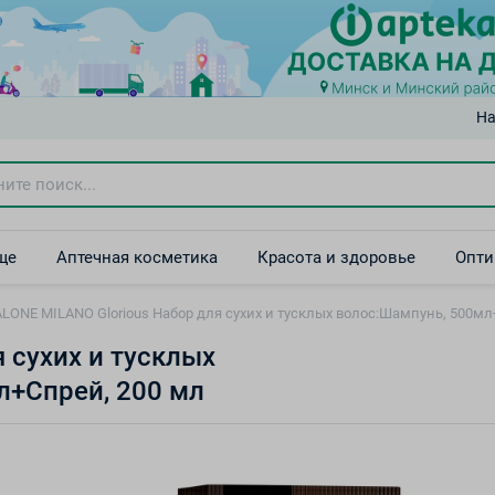
На
ще
Аптечная косметика
Красота и здоровье
Опти
ALONE MILANO Glorious Набор для сухих и тусклых волос:Шампунь, 500м
 сухих и тусклых
л+Спрей, 200 мл