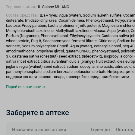
Торговая линия:
IL Salone MILANO
Состав Средства:
Шампунь: Aqua (water), Sodium laureth sulfate, Cocamid
distearate, Imidazolidinyl urea, Cocamide mea, Phenoxyethanol, Polyquaterni
Lactose, Propylparaben, Lactis proteinum (milk protein), Magnesium chlori
Methylchloroisothiazolinone, Methylisothiazolinone Маска: Aqua (water), Cete
Parfum (fragrance), Phenoxyethanol, Ethylhexylglycerin, Castanea sativa (che
wheat protein, Peg-8, Saccharomyces ferment filtrate, Citric acid, Sodium 
serinate, Sodium polyacrylate Спрей: Aqua (water), cetearyl alcohol, peg-40 
amodimethicone, propylene glycol, quaternium-80, phenoxyethanol, polysorba
37, castanea sativa (chestnut) seed extract, trideceth-12, isopropyl alcohol
sativa (rice) extract, citrus aurantium dulcis (orange) fruit extract, olea eur
juglans regia (walnut) seed extract, sodium cocoyl amino acids, citric acid
panthenyl phosphate, sodium benzoate, potassium sorbate Информаци
содержится на упаковке товара, проверяйте перед приобретением.
Перейти к описанию
Заберите в аптеке
Название и адрес аптеки
Годен до
Остаток