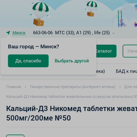
663-06-06
МТС (33), A1 (29) , life (25)
Минск
Ваш город — Минск?
Каталог
Да, спасибо
Выбрать другой
Лекарственные препараты (интернет-аптека)
БАД к пи
Главная
Лекарственные препараты (интернет-аптека)
Для ле
Кальций-Д3 Никомед таблетки жевательные со вкусом апельсина 5
Кальций-Д3 Никомед таблетки жева
500мг/200ме №50