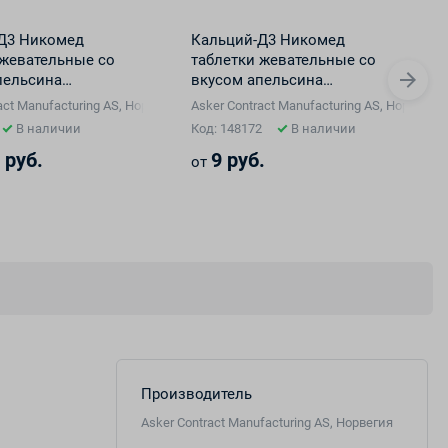
Д3 Никомед
Кальций-Д3 Никомед
 жевательные со
таблетки жевательные со
пельсина
вкусом апельсина
0ме №100
500мг/200ме №20
act Manufacturing AS, Норвегия
Asker Contract Manufacturing AS, Норвегия
В наличии
Код: 148172
В наличии
 руб.
9 руб.
от
Производитель
Asker Contract Manufacturing AS, Норвегия