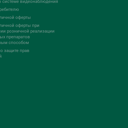
о системе видеонаблюдения
ребителю
личной оферты
личной оферты при
ии розничной реализации
ых препаратов
ным способом
о защите прав
й