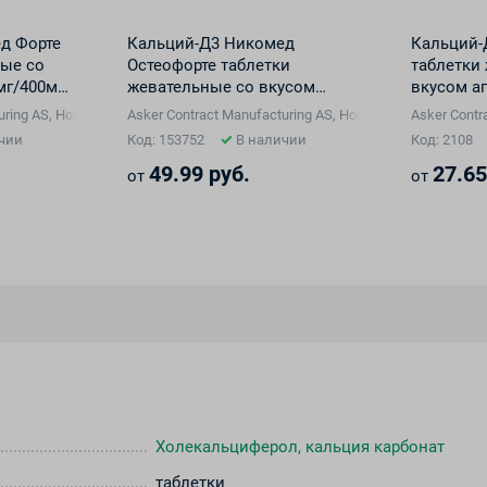
д Форте
Кальций-Д3 Никомед
Кальций-
ные со
Остеофорте таблетки
таблетки
мг/400ме
жевательные со вкусом
вкусом а
лимона 1000мг/800ме №60
500мг/20
uring AS, Норвегия
Asker Contract Manufacturing AS, Норвегия
Asker Contr
чии
Код: 153752
В наличии
Код: 2108
49.99 руб.
27.65
от
от
Холекальциферол, кальция карбонат
таблетки