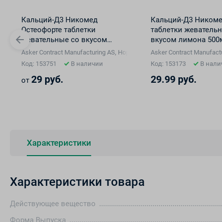
Кальций-Д3 Никомед
Кальций-Д3 Никоме
Остеофорте таблетки
таблетки жеватель
жевательные со вкусом
вкусом лимона 500
лимона 1000мг/800ме №30
№60
Asker Contract Manufacturing AS, Норвегия
Asker Contract Manufact
Код: 153751
В наличии
Код: 153173
В нали
29 руб.
29.99 руб.
от
Характеристики
Характеристики товара
Действующее вещество
Форма Выпуска