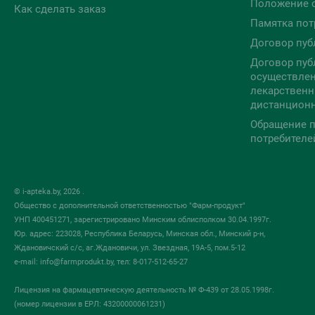
Положение 
Как сделать заказ
Памятка пот
Договор пуб
Договор пуб
осуществлен
лекарственн
дистанцион
Обращение п
потребителе
© i-apteka.by, 2026 .
Общество с дополнительной ответственностью "Фарм-продукт"
УНП 400451271, зарегистрировано Минским облисполком 30.04.1997г.
Юр. адрес: 223028, Республика Беларусь, Минская обл., Минский р-н,
Ждановичский с/с, аг.Ждановичи, ул. Звездная, 19А-5, пом.5-12
e-mail:
info@farmprodukt.by
, тел: 8-017-512-65-27
Лицензия на фармацевтическую деятельность № Ф-439 от 28.05.1998г.
(номер лицензии в ЕРЛ: 43200000061231)