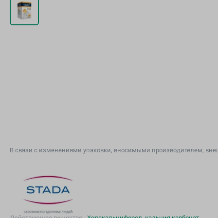
В связи с изменениями упаковки, вносимыми производителем, внеш
Действующее вещество:
Холекальциферол, кальция карбонат