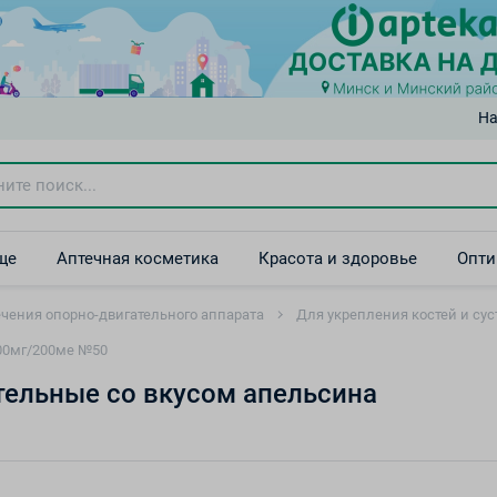
На
ще
Аптечная косметика
Красота и здоровье
Опти
чения опорно-двигательного аппарата
Для укрепления костей и сус
00мг/200ме №50
тельные со вкусом апельсина