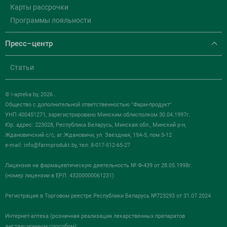
Карты рассрочки
Программы лояльности
Пресс–центр
Статьи
© i-apteka.by, 2026 .
Общество с дополнительной ответственностью "Фарм-продукт"
УНП 400451271, зарегистрировано Минским облисполком 30.04.1997г.
Юр. адрес: 223028, Республика Беларусь, Минская обл., Минский р-н,
Ждановичский с/с, аг.Ждановичи, ул. Звездная, 19А-5, пом.5-12
e-mail:
info@farmprodukt.by
, тел: 8-017-512-65-27
Лицензия на фармацевтическую деятельность № Ф-439 от 28.05.1998г.
(номер лицензии в ЕРЛ: 43200000061231)
Регистрация в Торговом реестре Республики Беларусь №723293 от 31.07.2024
Интернет-аптека (розничная реализация лекарственных препаратов
дистанционным способом):