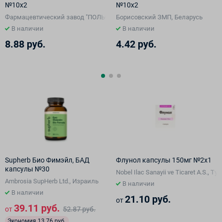
№10х2
№10х2
Фармацевтический завод "ПОЛЬФАРМА" АО, Польша
Борисовский ЗМП, Беларусь
В наличии
В наличии
8.88 руб.
4.42 руб.
Supherb Био Фимэйл, БАД
Флунол капсулы 150мг №2х1
капсулы №30
Nobel Ilac Sanayii ve Ticaret A.S., Ту
Ambrosia SupHerb Ltd., Израиль
В наличии
В наличии
21.10 руб.
от
39.11 руб.
от
52.87 руб.
Экономия 13.76 руб.