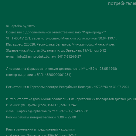
потребителе
© i-apteka.by, 2026 .
Общество с дополнительной ответственностью "Фарм-продукт"
УНП 400451271, зарегистрировано Минским облисполком 30.04.1997г.
Юр. адрес: 223028, Республика Беларусь, Минская обл., Минский р-н,
Ждановичский с/с, аг.Ждановичи, ул. Звездная, 19А-5, пом.5-12
e-mail:
info@farmprodukt.by
, тел: 8-017-512-65-27
Лицензия на фармацевтическую деятельность № Ф-439 от 28.05.1998г.
(номер лицензии в ЕРЛ: 43200000061231)
Регистрация в Торговом реестре Республики Беларусь №723293 от 31.07.2024
Интернет-аптека (розничная реализация лекарственных препаратов дистанционн
г. Минск, ул. Притыцкого, 156/1-1, пом. 1-242
e-mail:
i-apteka@inpharma.by
, тел: +375 (17) 243-63-11
Режим работы интернет-аптеки: 9.00 – 22.00
Книга замечаний и предложений находится:
г. Минск, ул. Притыцкого, 156/1-1, пом. 1-242