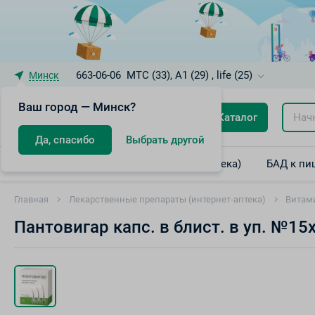
663-06-06
МТС (33), A1 (29) , life (25)
Минск
Ваш город — Минск?
Каталог
Да, спасибо
Выбрать другой
Лекарственные препараты (интернет-аптека)
БАД к пи
Главная
Лекарственные препараты (интернет-аптека)
Витам
Пантовигар капс. в блист. в уп. №15