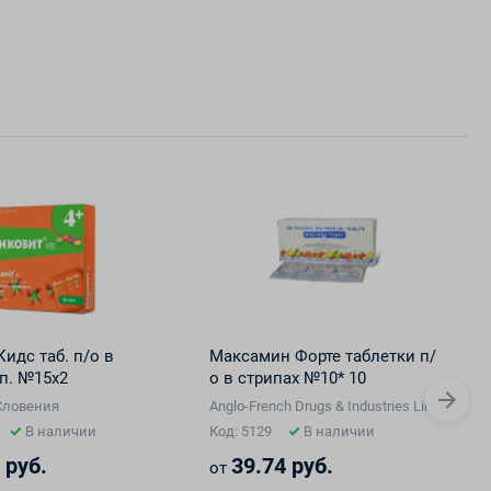
идс таб. п/о в
Максамин Форте таблетки п/
уп. №15х2
о в стрипах №10* 10
l Corp., США
 Словения
Anglo-French Drugs & Industries Limited, Ин
В наличии
Код: 5129
В наличии
 руб.
39.74 руб.
от