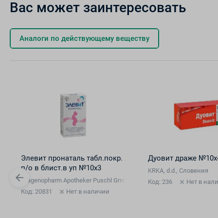
Вас может заинтересовать
Аналоги по действующему веществу
Элевит пронаталь табл.покр.
Дуовит драже №10х
п/о в блист.в уп №10х3
ния
KRKA, d.d., Словения
Dragenopharm Apotheker Puschl GmbH, Германия
Код: 236
Нет в нал
Код: 20831
Нет в наличии