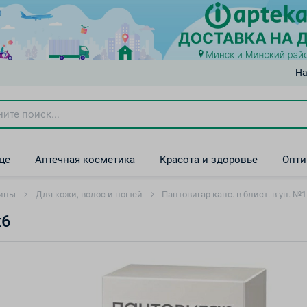
На
ще
Аптечная косметика
Красота и здоровье
Опти
ины
Для кожи, волос и ногтей
Пантовигар капс. в блист. в уп. №
х6