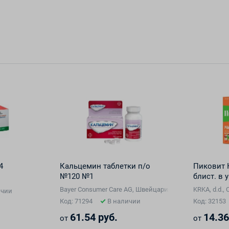
4
Кальцемин таблетки п/о
Пиковит К
№120 №1
блист. в 
Bayer Consumer Care AG, Швейцария/ Contract Pharmaca
KRKA, d.d.,
ичии
Код: 71294
В наличии
Код: 32153
61.54 руб.
14.36
от
от