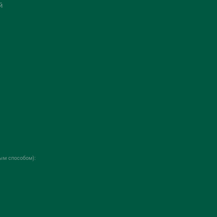
й
ым способом):