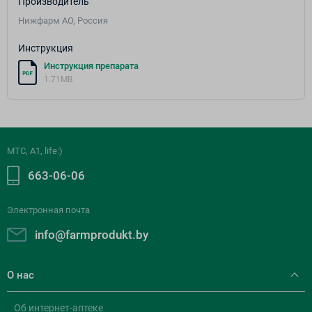
Производитель
Нижфарм АО, Россия
Инструкция
Инструкция препарата
1.71MB
МТС, A1, life:)
663-06-06
Электронная почта
info@farmprodukt.by
О нас
Об интернет-аптеке