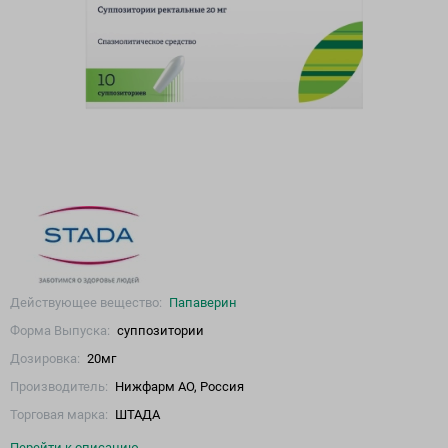
Действующее вещество:
Папаверин
Форма Выпуска:
суппозитории
Дозировка:
20мг
Производитель:
Нижфарм АО, Россия
Торговая марка:
ШТАДА
Перейти к описанию