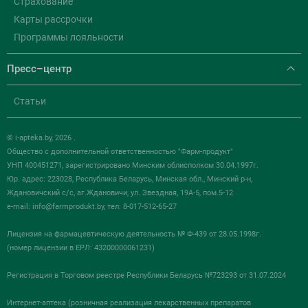
Страхование
Карты рассрочки
Программы лояльности
Пресс–центр
Статьи
© i-apteka.by, 2026 .
Общество с дополнительной ответственностью "Фарм-продукт"
УНП 400451271, зарегистрировано Минским облисполком 30.04.1997г.
Юр. адрес: 223028, Республика Беларусь, Минская обл., Минский р-н,
Ждановичский с/с, аг.Ждановичи, ул. Звездная, 19А-5, пом.5-12
e-mail:
info@farmprodukt.by
, тел: 8-017-512-65-27
Лицензия на фармацевтическую деятельность № Ф-439 от 28.05.1998г.
(номер лицензии в ЕРЛ: 43200000061231)
Регистрация в Торговом реестре Республики Беларусь №723293 от 31.07.2024
Интернет-аптека (розничная реализация лекарственных препаратов