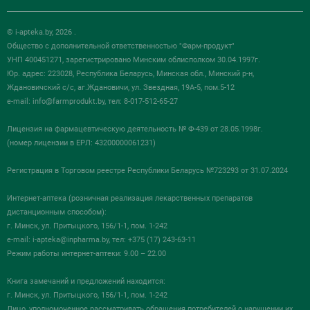
© i-apteka.by, 2026 .
Общество с дополнительной ответственностью "Фарм-продукт"
УНП 400451271, зарегистрировано Минским облисполком 30.04.1997г.
Юр. адрес: 223028, Республика Беларусь, Минская обл., Минский р-н,
Ждановичский с/с, аг.Ждановичи, ул. Звездная, 19А-5, пом.5-12
e-mail:
info@farmprodukt.by
, тел: 8-017-512-65-27
Лицензия на фармацевтическую деятельность № Ф-439 от 28.05.1998г.
(номер лицензии в ЕРЛ: 43200000061231)
Регистрация в Торговом реестре Республики Беларусь №723293 от 31.07.2024
Интернет-аптека (розничная реализация лекарственных препаратов
дистанционным способом):
г. Минск, ул. Притыцкого, 156/1-1, пом. 1-242
e-mail:
i-apteka@inpharma.by
, тел: +375 (17) 243-63-11
Режим работы интернет-аптеки: 9.00 – 22.00
Книга замечаний и предложений находится:
г. Минск, ул. Притыцкого, 156/1-1, пом. 1-242
Лицо, уполномоченное рассматривать обращения потребителей о нарушении их