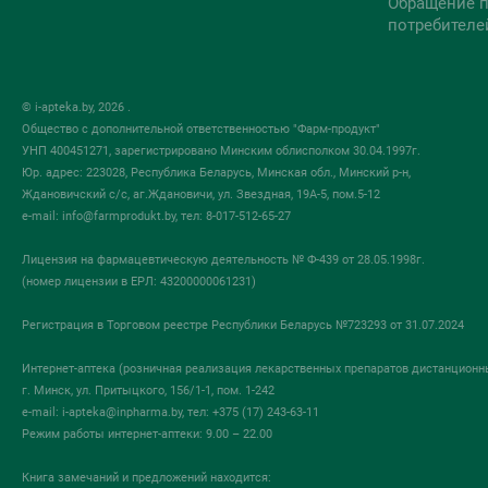
Обращение п
потребителе
© i-apteka.by, 2026 .
Общество с дополнительной ответственностью "Фарм-продукт"
УНП 400451271, зарегистрировано Минским облисполком 30.04.1997г.
Юр. адрес: 223028, Республика Беларусь, Минская обл., Минский р-н,
Ждановичский с/с, аг.Ждановичи, ул. Звездная, 19А-5, пом.5-12
e-mail:
info@farmprodukt.by
, тел: 8-017-512-65-27
Лицензия на фармацевтическую деятельность № Ф-439 от 28.05.1998г.
(номер лицензии в ЕРЛ: 43200000061231)
Регистрация в Торговом реестре Республики Беларусь №723293 от 31.07.2024
Интернет-аптека (розничная реализация лекарственных препаратов дистанционн
г. Минск, ул. Притыцкого, 156/1-1, пом. 1-242
e-mail:
i-apteka@inpharma.by
, тел: +375 (17) 243-63-11
Режим работы интернет-аптеки: 9.00 – 22.00
Книга замечаний и предложений находится: