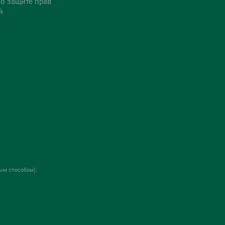
о защите прав
й
ым способом):