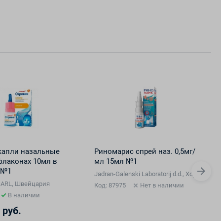
капли назальные
Риномарис спрей наз. 0,5мг/
флаконах 10мл в
мл 15мл №1
 №1
Jadran-Galenski Laboratorij d.d., Хорватия
SARL, Швейцария
Код: 87975
Нет в наличии
В наличии
 руб.