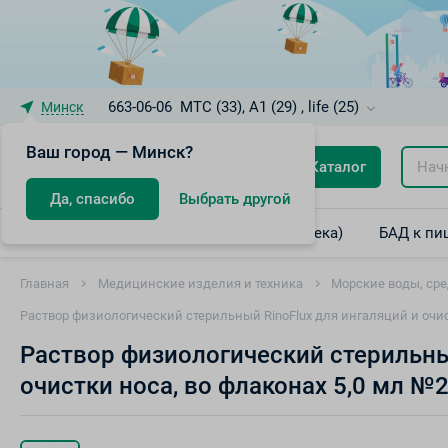
663-06-06
МТС (33), A1 (29) , life (25)
Минск
Ваш город — Минск?
Каталог
Да, спасибо
Выбрать другой
Лекарственные препараты (интернет-аптека)
БАД к пи
Главная
Медицинские изделия и техника
Морские воды, сре
Раствор физиологический cтерильный RinoFlux для ингаляций и очис
Раствор физиологический cтерильный
очистки носа, во флаконах 5,0 мл №