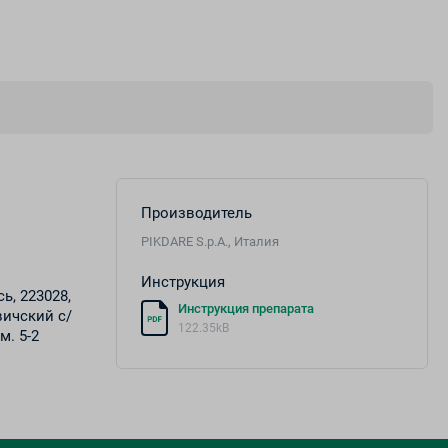
Производитель
PIKDARE S.p.A., Италия
Инструкция
ь, 223028,
Инструкция препарата
ичский с/
122.35kB
м. 5-2