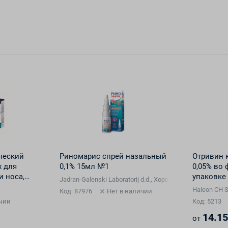
ческий
Риномарис спрей назальный
Отривин 
x для
0,1% 15мл №1
0,05% во 
и носа,
упаковке
Jadran-Galenski Laboratorij d.d., Хорватия
л №10
Haleon CH 
Код: 87976
Нет в наличии
чии
Код: 5213
14.15
от