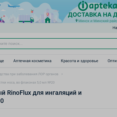
На
ще
Аптечная косметика
Красота и здоровье
Опти
дства при заболевания ЛОР органов
тки носа, во флаконах 5,0 мл №20
 RinoFlux для ингаляций и
20