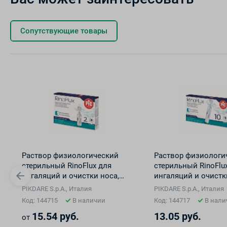
Сопутствующие товары
Раствор физиологический
Раствор физиологи
cтерильный RinoFlux для
cтерильный RinoFlu
ингаляций и очистки носа,
ингаляций и очистк
во флаконах 2,0 мл №20
во флаконах 10,0 м
ния
PIKDARE S.p.A., Италия
PIKDARE S.p.A., Италия
Код: 144715
В наличии
Код: 144717
В нали
15.54 руб.
13.05 руб.
от