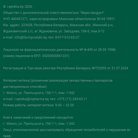
© i-apteka.by, 2026 .
Общество с дополнительной ответственностью "Фарм-продукт"
УНП 400451271, зарегистрировано Минским облисполком 30.04.1997г.
Юр. адрес: 223028, Республика Беларусь, Минская обл., Минский р-н,
Ждановичский с/с, аг.Ждановичи, ул. Звездная, 19А-5, пом.5-12
e-mail:
info@farmprodukt.by
, тел: 8-017-512-65-27
Лицензия на фармацевтическую деятельность № Ф-439 от 28.05.1998г.
(номер лицензии в ЕРЛ: 43200000061231)
Регистрация в Торговом реестре Республики Беларусь №723293 от 31.07.2024
Интернет-аптека (розничная реализация лекарственных препаратов
дистанционным способом):
г. Минск, ул. Притыцкого, 156/1-1, пом. 1-242
e-mail:
i-apteka@inpharma.by
, тел: +375 (17) 243-63-11
Режим работы интернет-аптеки: 9.00 – 22.00
Книга замечаний и предложений находится:
г. Минск, ул. Притыцкого, 156/1-1, пом. 1-242
Лицо, уполномоченное рассматривать обращения потребителей о нарушении их
прав: