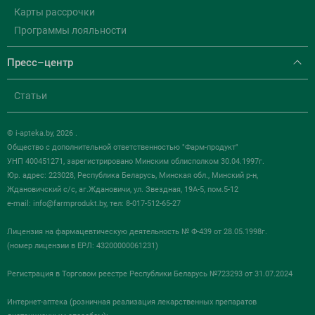
Карты рассрочки
Программы лояльности
Пресс–центр
Статьи
© i-apteka.by, 2026 .
Общество с дополнительной ответственностью "Фарм-продукт"
УНП 400451271, зарегистрировано Минским облисполком 30.04.1997г.
Юр. адрес: 223028, Республика Беларусь, Минская обл., Минский р-н,
Ждановичский с/с, аг.Ждановичи, ул. Звездная, 19А-5, пом.5-12
e-mail:
info@farmprodukt.by
, тел: 8-017-512-65-27
Лицензия на фармацевтическую деятельность № Ф-439 от 28.05.1998г.
(номер лицензии в ЕРЛ: 43200000061231)
Регистрация в Торговом реестре Республики Беларусь №723293 от 31.07.2024
Интернет-аптека (розничная реализация лекарственных препаратов